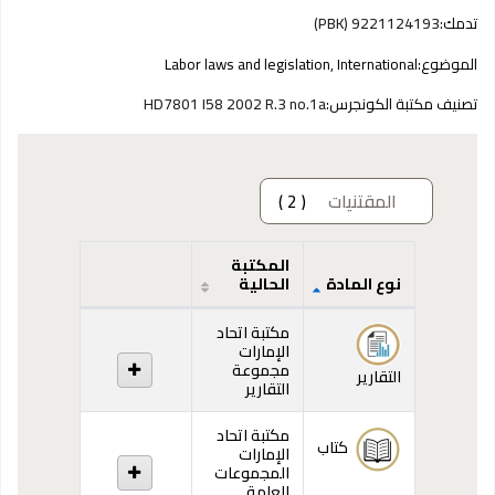
تدمك:
9221124193 (PBK)
الموضوع:
Labor laws and legislation, International
تصنيف مكتبة الكونجرس:
HD7801 I58 2002 R.3 no.1a
المقتنيات
( 2 )
المكتبة
نوع المادة
الحالية
المقتنيات
مكتبة اتحاد
الإمارات
مجموعة
التقارير
التقارير
مكتبة اتحاد
كتاب
الإمارات
المجموعات
العامة