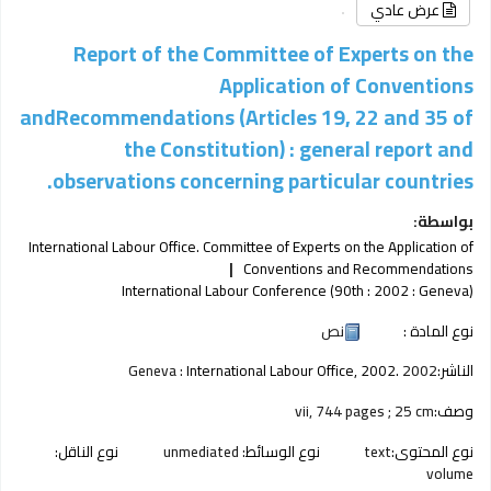
عرض عادي
Report of the Committee of Experts on the
Application of Conventions
andRecommendations (Articles 19, 22 and 35 of
the Constitution) : general report and
observations concerning particular countries.
بواسطة:
International Labour Office. Committee of Experts on the Application of
Conventions and Recommendations
International Labour Conference (90th : 2002 : Geneva)
نوع المادة :
نص
الناشر:
2002
International Labour Office, 2002.
Geneva :
وصف:
vii, 744 pages ; 25 cm
نوع المحتوى:
text
نوع الوسائط:
unmediated
نوع الناقل:
volume