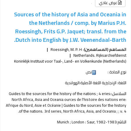
عرض عادي
Sources of the history of Asia and Oceania in
the Netherlands /
comp. by Marius P.H.
Roessingh, Frits G.P. Jaquet; transl. from the
Dutch into English by J.W. Veenendaal-Barth.
المساهم (المساهمين):
Roessingh, M. P. H
Netherlands. Rijksarchiefdienst
Koninklijk Instituut voor Taal-, Land- en Volkenkunde (Netherlands)
نوع المادة :
نص
اللغة:
الإنجليزية
اللغة الأصلية:
الهولندية
السلاسل:
; 4 eries:
Guides to the sources for the history of the nations
North Africa, Asia and Oceania ources de l'histoire des nations erie:
Afrique du Nord, Asie et Océanie
|
Guides to the sources for the history
of the nations
. 3rd series, North Africa, Asia, and Oceania ; ; v. 4.
الناشر:
1982-1983
Saur,
Munich ; London :