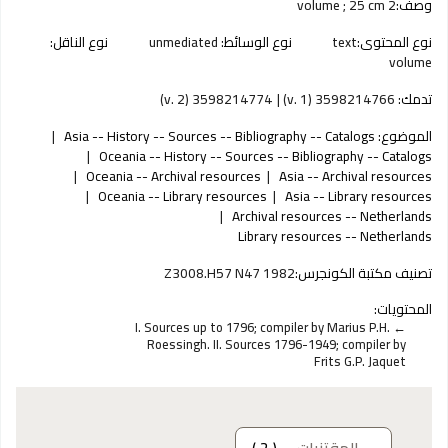
وصف:
2 volume ; 25 cm
نوع المحتوى:
text
نوع الوسائط:
unmediated
نوع الناقل:
volume
تدمك:
3598214766 (v. 1)
3598214774 (v. 2)
الموضوع:
Asia -- History -- Sources -- Bibliography -- Catalogs
Oceania -- History -- Sources -- Bibliography -- Catalogs
Oceania -- Archival resources
Asia -- Archival resources
Oceania -- Library resources
Asia -- Library resources
Archival resources -- Netherlands
Library resources -- Netherlands
تصنيف مكتبة الكونجرس:
Z3008.H57 N47 1982
المحتويات:
I. Sources up to 1796; compiler by Marius P.H.
Roessingh. II. Sources 1796-1949; compiler by
Frits G.P. Jaquet