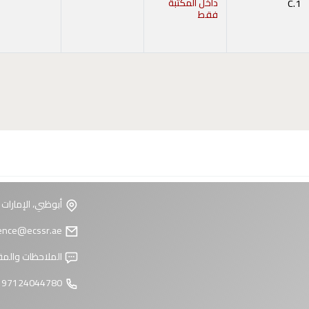
C.1
داخل المكتبة
فقط
ح أدناه)
أبوظبي، الإمارات 
reference@ecssr.ae
الملاحظات والمق
97124044780 +