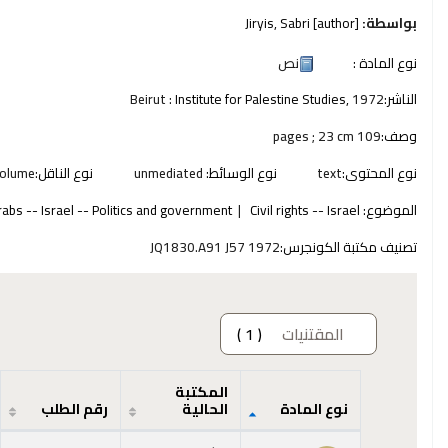
بواسطة:
[author]
Jiryis, Sabri
نوع المادة :
نص
الناشر:
1972
Institute for Palestine Studies,
Beirut :
وصف:
109 pages ; 23 cm
نوع المحتوى:
text
نوع الوسائط:
unmediated
نوع الناقل:
olume
الموضوع:
Civil rights -- Israel
rabs -- Israel -- Politics and government
تصنيف مكتبة الكونجرس:
JQ1830.A91 J57 1972
المقتنيات
( 1 )
المكتبة
نوع المادة
الحالية
رقم الطلب
المقتنيات