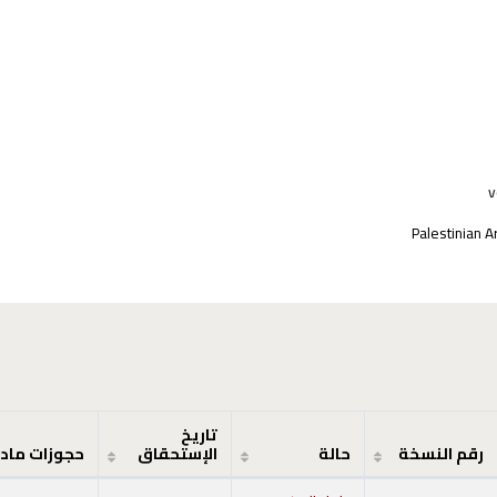
v
Palestinian A
تاريخ
رقم النسخة
حالة
الإستحقاق
حجوزات ماد