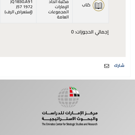
مكتبة اتحاد
JQ1830.A91
كتاب
الإمارات
J57 1972
(يفت
المجموعات
(
إستعراض الرف
)
العامة
إجمالي الحجوزات: 0
شارك