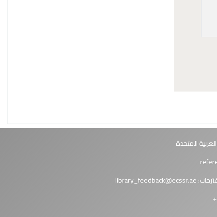
العربية المتحدة
ترحات:
library_feedback@ecssr.ae