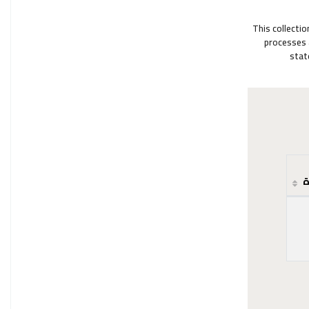
This collecti
processes 
stat
ة