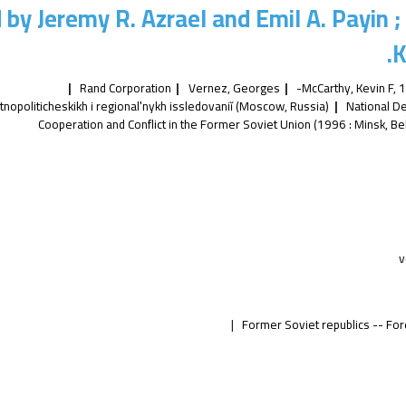
 by Jeremy R. Azrael and Emil A. Payin 
K
Rand Corporation
Vernez, Georges
McCarthy, Kevin F
, 
 ėtnopoliticheskikh i regionalʹnykh issledovaniĭ (Moscow, Russia)
National De
Cooperation and Conflict in the Former Soviet Union
(1996 : Minsk, Be
v
Former Soviet republics -- For