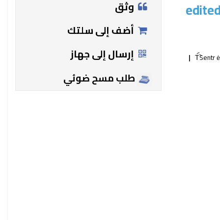
وثق
edited
أضف إلى سلتك
إرسال إلى جهاز
T︠︡Sentr
طلب مسح ضوئي