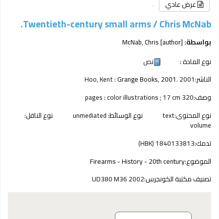
عرض عادي
Twentieth-century small arms /
Chris McNab.
بواسطة:
[author]
McNab, Chris
نوع المادة :
نص
الناشر:
2001
Grange Books, 2001.
Hoo, Kent :
وصف:
320 pages : color illustrations ; 17 cm
نوع المحتوى:
text
نوع الوسائط:
unmediated
نوع الناقل:
volume
تدمك:
1840133813 (HBK)
الموضوع:
Firearms - History - 20th century
تصنيف مكتبة الكونجرس:
UD380 M36 2002