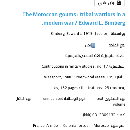
عرض عادي
The Moroccan goums : tribal warriors in a
modern war /
Edward L. Bimberg.
بواسطة:
[author]
, 1919-
Bimberg, Edward L
نوع المادة :
نص
اللغة:
الإنجليزية
لغة الملخص:
الفرنسية
السلاسل:
; no. 177
Contributions in military studies
الناشر:
1999
Greenwood Press,
Westport, Conn :
وصف:
xiv, 152 pages : illustrations ; 25 cm
نوع المحتوى:
text
نوع الوسائط:
unmediated
نوع الناقل:
volume
تدمك:
0313309132 (hbk)
الموضوع:
France. Armée -- Colonial forces -- Morocco