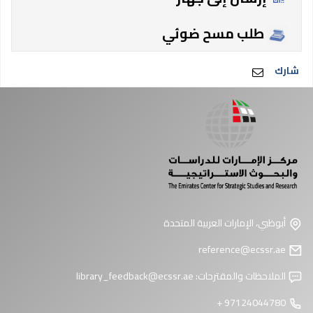
طلب مسح ضوئي
شارك
أبوظبي، الإمارات العربية المتحدة
reference@ecssr.ae
الملاحظات والمقترحات:
library_feedback@ecssr.ae
97124044780 +