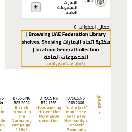
كتاب
الإمارات
المجموعات
العامة
إجمالي الحجوزات: 0
Browsing UAE Federation Library |
مكتبة اتحاد الإمارات shelves
Shelving
,
General Collection |
location:
المجموعات العامة
(يخفي مستعرض الرف)
إغلاق مستعرض الرف
السابق
N6
D756.5.N6
D 756.5 N6
D756.5.N6
04
B83 2004
B74 1993
B69 2008
h
British
Hoodwinking
"To the last
 in
armour in
Hitler :
the
man" :
the
the
Normandy
battle for
dy
Normandy
deception
Normandy's
gn,
campaign,
Cotentin
/
1944 /
Peninsula