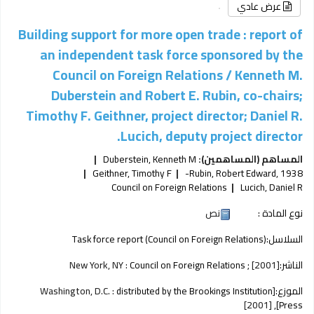
عرض عادي
Building support for more open trade : report of
an independent task force sponsored by the
Council on Foreign Relations /
Kenneth M.
Duberstein and Robert E. Rubin, co-chairs;
Timothy F. Geithner, project director; Daniel R.
Lucich, deputy project director.
المساهم (المساهمين):
Duberstein, Kenneth M
Geithner, Timothy F
Rubin, Robert Edward
, 1938-
Council on Foreign Relations
Lucich, Daniel R
نوع المادة :
نص
السلاسل:
Task force report (Council on Foreign Relations)
الناشر:
[2001]
Council on Foreign Relations ;
New York, NY :
الموزع:
[Washington, D.C. :
distributed by the Brookings Institution
[2001]
Press],