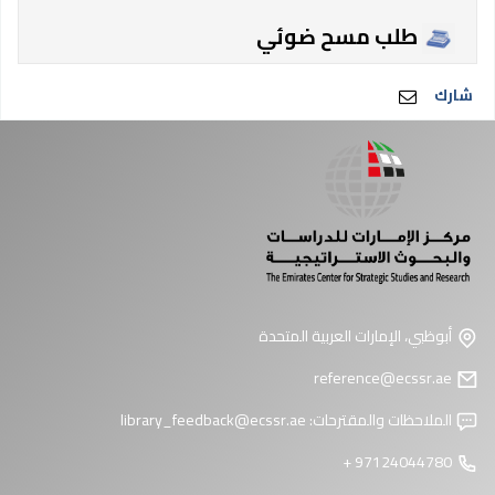
طلب مسح ضوئي
شارك
أبوظبي، الإمارات العربية المتحدة
reference@ecssr.ae
الملاحظات والمقترحات:
library_feedback@ecssr.ae
97124044780 +