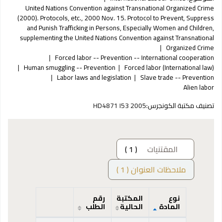
United Nations Convention against Transnational Organized Crime
(2000). Protocols, etc., 2000 Nov. 15. Protocol to Prevent, Suppress
and Punish Trafficking in Persons, Especially Women and Children,
supplementing the United Nations Convention against Transnational
Organized Crime
Forced labor -- Prevention -- International cooperation
Human smuggling -- Prevention
Forced labor (International law)
Labor laws and legislation
Slave trade -- Prevention
Alien labor
تصنيف مكتبة الكونجرس:
HD4871 I53 2005
المقتنيات
( 1 )
ملاحظات العنوان ( 1 )
نوع
المكتبة
رقم
المادة
الحالية
الطلب