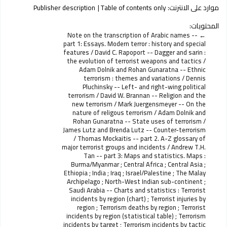
موارد على الانترنت:
Table of contents only
Publisher description
المحتويات:
Note on the transcription of Arabic names --
part 1: Essays. Modern terror : history and special
features / David C. Rapoport -- Dagger and sarin :
the evolution of terrorist weapons and tactics /
Adam Dolnik and Rohan Gunaratna -- Ethnic
terrorism : themes and variations / Dennis
Pluchinsky -- Left- and right-wing political
terrorism / David W. Brannan -- Religion and the
new terrorism / Mark Juergensmeyer -- On the
nature of religous terrorism / Adam Dolnik and
Rohan Gunaratna -- State uses of terrorism /
James Lutz and Brenda Lutz -- Counter-terrorism
/ Thomas Mockaitis -- part 2. A-Z glossary of
major terrorist groups and incidents / Andrew T.H.
Tan -- part 3: Maps and statistics. Maps :
Burma/Myanmar ; Central Africa ; Central Asia ;
Ethiopia ; India ; Iraq ; Israel/Palestine ; The Malay
Archipelago ; North-West Indian sub-continent ;
Saudi Arabia -- Charts and statistics : Terrorist
incidents by region (chart) ; Terrorist injuries by
region ; Terrorism deaths by region ; Terrorist
incidents by region (statistical table) ; Terrorism
incidents by target ; Terrorism incidents by tactic