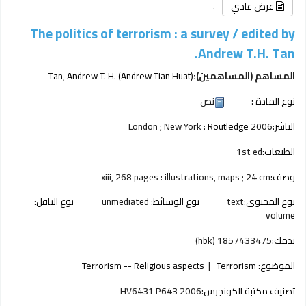
عرض عادي
The politics of terrorism : a survey /
edited by
Andrew T.H. Tan.
المساهم (المساهمين):
Tan, Andrew T. H. (Andrew Tian Huat)
نوع المادة :
نص
الناشر:
2006
Routledge
London ; New York :
الطبعات:
1st ed
وصف:
xiii, 268 pages : illustrations, maps ; 24 cm
نوع المحتوى:
text
نوع الوسائط:
unmediated
نوع الناقل:
volume
تدمك:
1857433475 (hbk)
الموضوع:
Terrorism
Terrorism -- Religious aspects
تصنيف مكتبة الكونجرس:
HV6431 P643 2006