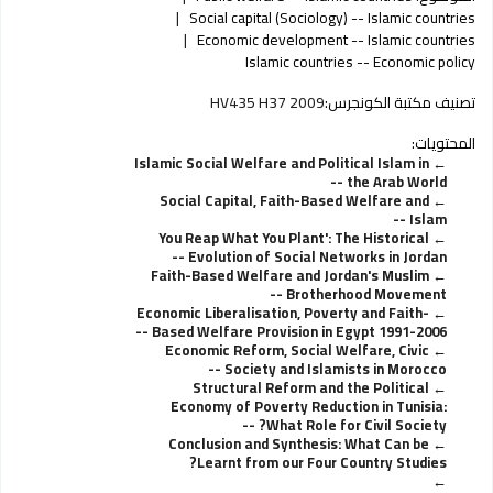
Social capital (Sociology) -- Islamic countries
Economic development -- Islamic countries
Islamic countries -- Economic policy
تصنيف مكتبة الكونجرس:
HV435 H37 2009
المحتويات:
Islamic Social Welfare and Political Islam in
the Arab World --
Social Capital, Faith-Based Welfare and
Islam --
You Reap What You Plant': The Historical
Evolution of Social Networks in Jordan --
Faith-Based Welfare and Jordan's Muslim
Brotherhood Movement --
Economic Liberalisation, Poverty and Faith-
Based Welfare Provision in Egypt 1991-2006 --
Economic Reform, Social Welfare, Civic
Society and Islamists in Morocco --
Structural Reform and the Political
Economy of Poverty Reduction in Tunisia:
What Role for Civil Society? --
Conclusion and Synthesis: What Can be
Learnt from our Four Country Studies?