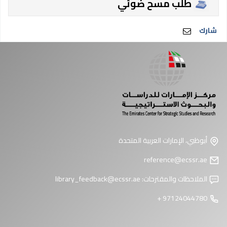
طلب مسح ضوئي
شارك
أبوظبي، الإمارات العربية المتحدة
reference@ecssr.ae
الملاحظات والمقترحات:
library_feedback@ecssr.ae
97124044780 +