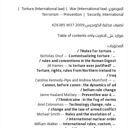
الموضوع:
War (International law)
Torture (International law)
Terrorism -- Prevention
Security, International
تصنيف مكتبة الكونجرس:
KZ6385 W37 2009
موارد على الانترنت:
Table of contents only
المحتويات:
Rules for torture? /
Nicholas Onuf --
Contextualizing torture :
rules and conventions in the Roman Digest /
Jill Harries --
Is torture ever justified?
Torture, rights, rules from Northern Ireland to
Iraq /
Caroline Kennedy-Pipe and Andrew Mumford --
Cannon, before canon : the dynamics of ad
bellum rule change /
Janne Haaland Matlary --
Preventive war à
l'Américaine : in the fog of norms /
Ariel Colonomos --
Technology change, rule
change and the law of armed conflict /
Michael Smith --
Rules and the evolution of
international nuclear order /
William Walker --
International rules, custom,