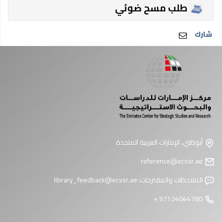
طلب مسح ضوئي
شارك
أبوظبي، الإمارات العربية المتحدة
reference@ecssr.ae
الملاحظات والمقترحات:
library_feedback@ecssr.ae
97124044780 +