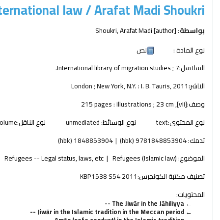
ternational law /
Arafat Madi Shoukri.
بواسطة:
[author]
Shoukri, Arafat Madi
نوع المادة :
نص
السلاسل:
; 7.
International library of migration studies
الناشر:
2011
I. B. Tauris,
London ; New York, N.Y. :
وصف:
[vii], 215 pages : illustrations ; 23 cm
نوع المحتوى:
text
نوع الوسائط:
unmediated
نوع الناقل:
olume
تدمك:
9781848853904 (hbk)
1848853904 (hbk)
الموضوع:
Refugees (Islamic law)
Refugees -- Legal status, laws, etc
تصنيف مكتبة الكونجرس:
KBP1538 S54 2011
المحتويات:
The Jiwār in the Jāhiliyya --
Jiwār in the Islamic tradition in the Meccan period --