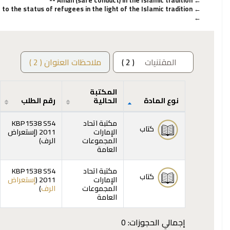
Amān (safe conduct) in the Islamic tradition --
o the status of refugees in the light of the Islamic tradition.
المقتنيات
( 2 )
ملاحظات العنوان ( 2 )
المكتبة
نوع المادة
الحالية
رقم الطلب
المقتنيات
مكتبة اتحاد
KBP1538 S54
كتاب
الإمارات
2011 (
إستعراض
(يفتح أدناه)
المجموعات
الرف
)
العامة
مكتبة اتحاد
KBP1538 S54
كتاب
الإمارات
2011 (
إستعراض
(يفتح أدناه)
المجموعات
الرف
)
العامة
إجمالي الحجوزات: 0