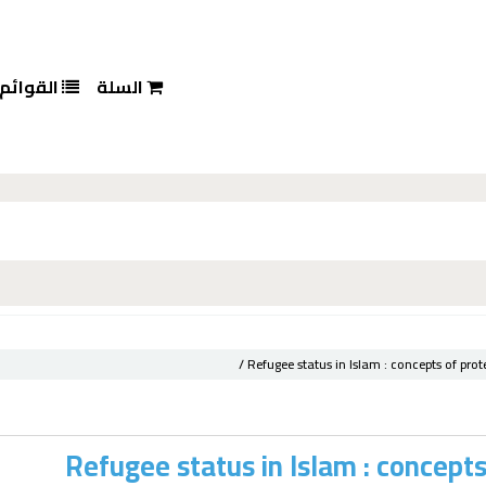
السلة
القوائم
Refugee status in Islam :
concepts of prote
Refugee status in Islam : concepts 