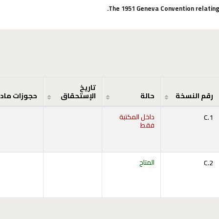
The 1951 Geneva Convention relating t
تاريخ
رقم النسخة
حالة
الإستحقاق
حجوزات ماد
C.1
داخل المكتبة
فقط
C.2
المتاح