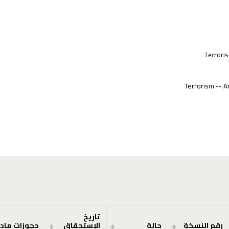
Terroris
Terrorism -- A
تاريخ
رقم النسخة
حالة
الإستحقاق
حجوزات ماد