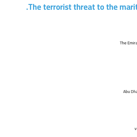
The terrorist threat to the mar
The Emira
Abu Dha
v