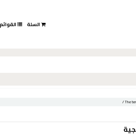
السلة
القوائم
The ter
جية