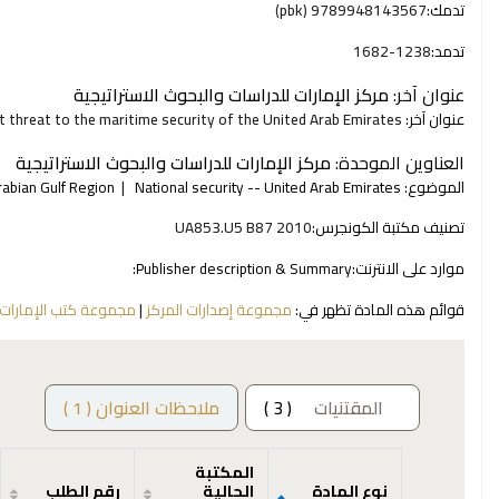
تدمك:
9789948143567 (pbk)
تدمد:
1682-1238
عنوان آخر:
مركز الإمارات للدراسات والبحوث الاستراتيجية
عنوان آخر:
t threat to the maritime security of the United Arab Emirates
العناوين الموحدة:
مركز الإمارات للدراسات والبحوث الاستراتيجية
الموضوع:
National security -- United Arab Emirates
rabian Gulf Region
تصنيف مكتبة الكونجرس:
UA853.U5 B87 2010
موارد على الانترنت:
Publisher description & Summary:
قوائم هذه المادة تظهر في:
مجموعة إصدارات المركز
|
مجموعة كتب الإمارات
المقتنيات
( 3 )
ملاحظات العنوان ( 1 )
المكتبة
نوع المادة
الحالية
رقم الطلب