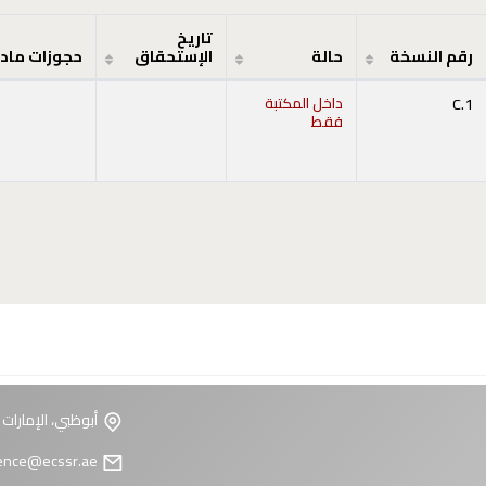
تاريخ
رقم النسخة
حالة
الإستحقاق
حجوزات ماد
C.1
داخل المكتبة
فقط
أبوظبي، الإمارات 
reference@ecssr.ae