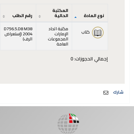
المكتبة
نوع المادة
الحالية
رقم الطلب
المقتنيات
مكتبة اتحاد
D756.5.D8 M38
كتاب
الإمارات
2004 (
إستعراض
(يفتح أدناه)
المجموعات
الرف
)
العامة
إجمالي الحجوزات: 0
شارك