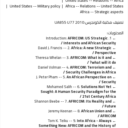
United States -- Relations -- Africa
United States -- Military policy
Africa -- Relations -- United States
Africa -- Strategic aspects
تصنيف مكتبة الكونجرس:
UA855 U77 2010
المحتويات:
AFRICOM: US Strategic
1. Introduction:
Interests and African Security /
David J. Francis -- 2.
Africa: A new Strategic
Perspective /
Theresa Whelan -- 3.
AFRICOM: What is it and
what will it do? /
Daniel Volman -- 4.
AFRICOM: Terrorism and
Security Challenges in Africa /
J. Peter Pham -- 5.
An African Perspective on
Security /
Mohamed Salih -- 6.
Solutions Not Yet
Sought: A Human Security Paradigm for the
21st Century Africa /
Shannon Beebe -- 7.
AFRICOM: Its Reality and
Future /
Jeremy Keenan -- 8.
African Union and
AFRICOM /
Tom K. Teiku -- 9.
Into Africa - Always
Something New: AFRICOM and the History of