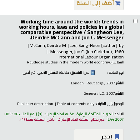
أضف إلى السلة
Working time around the world : trends in
working hours, laws and policies in a global
comparative perspective /
Sangheon Lee,
Deirdre McCann and Jon C. Messenger.
McCann, Deirdre M
Lee, Sang-Heon
[author]
by
Messenger, Jon C. (Jon Carleton)
, 1960-
International Labour Organization
السلاسل:
Routledge studies in the modern world economy
نوع المادة :
نص
؛ التنسيق:
طباعة
؛ الشكل الأدبي:
غير أدبي
الناشر:
London ; Routledge ; 2007
الناشر:
Geneva : ILO, 2007
الوصول إلى الانترنت:
Table of contents only
Publisher description
الإتاحة:
المواد المتاحة للإعارة:
مكتبة اتحاد الإمارات
(1)
رقم الطلب:
HD5106
L44 2007
.
غير متاح:
مكتبة اتحاد الإمارات : داخل المكتبة فقط
(1).
إحجز