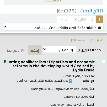
تنقيح بحثك
( 25 نتيجة)
نتائج البحث
رز
1
2
التالي
آخر
ترتيب بواسطة:
اختر الكل
مسح الكل
حدد العناوين لـِ:
وضع حجز
تائج
Blunting neoliberalism : tripartism and economic
reforms in the developing world /
edited by
Lydia Fraile.
Fraile, Lydia
, 1960-
by
نوع المادة :
نص
؛ التنسيق:
طباعة
؛ الشكل الأدبي:
غير أدبي
الناشر:
Basingstoke, UK ; Palgrave Macmillan ; 2010
الناشر:
Geneva : ILO, 2010
الوصول إلى الانترنت:
Table of contents