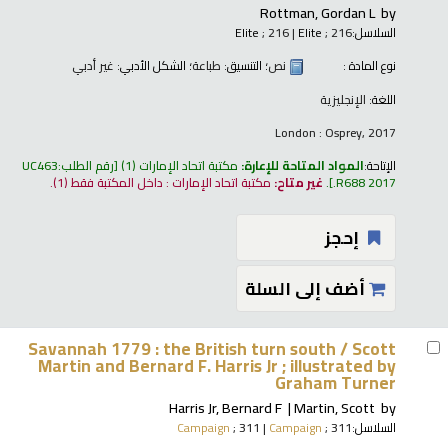
Rottman, Gordan L
by
السلاسل:
; 216
Elite
|
; 216
Elite
نوع المادة :
نص
؛ التنسيق:
طباعة
؛ الشكل الأدبي:
غير أدبي
اللغة:
الإنجليزية
London : Osprey, 2017
الإتاحة:
المواد المتاحة للإعارة:
مكتبة اتحاد الإمارات
(1)
رقم الطلب:
UC463
.R688 2017
.
غير متاح:
مكتبة اتحاد الإمارات : داخل المكتبة فقط
(1).
إحجز
أضف إلى السلة
Savannah 1779 : the British turn south /
Scott
Martin and Bernard F. Harris Jr ; illustrated by
Graham Turner
Harris Jr, Bernard F
Martin, Scott
by
السلاسل:
; 311
Campaign
|
; 311
Campaign