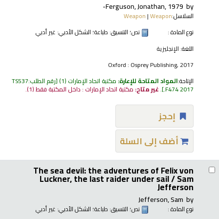
Ferguson, Jonathan
, 1979-
by
السلاسل:
Weapon
|
Weapon
نوع المادة :
نص
؛ التنسيق:
طباعة
؛ الشكل الأدبي:
غير أدبي
اللغة:
الإنجليزية
Oxford : Osprey Publishing, 2017
الإتاحة:
المواد المتاحة للإعارة:
مكتبة اتحاد الإمارات
(1)
رقم الطلب:
TS537
.F474 2017
.
غير متاح:
مكتبة اتحاد الإمارات : داخل المكتبة فقط
(1).
إحجز
أضف إلى السلة
The sea devil: the adventures of Felix von
Luckner, the last raider under sail /
Sam
Jefferson
Jefferson, Sam
by
نوع المادة :
نص
؛ التنسيق:
طباعة
؛ الشكل الأدبي:
غير أدبي