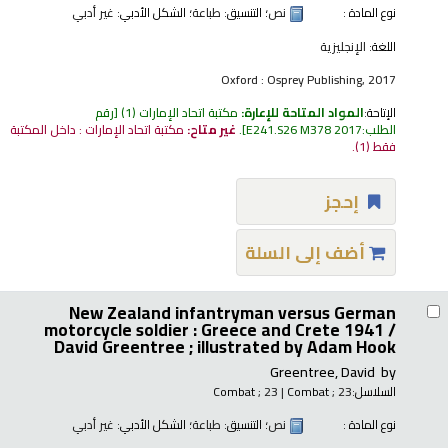
نوع المادة :
نص
؛ التنسيق:
طباعة
؛ الشكل الأدبي:
غير أدبي
اللغة:
الإنجليزية
Oxford : Osprey Publishing, 2017
الإتاحة:
المواد المتاحة للإعارة:
مكتبة اتحاد الإمارات
(1)
رقم
الطلب:
E241.S26 M378 2017
.
غير متاح:
مكتبة اتحاد الإمارات : داخل المكتبة
فقط
(1).
إحجز
أضف إلى السلة
New Zealand infantryman versus German
motorcycle soldier : Greece and Crete 1941 /
David Greentree ; illustrated by Adam Hook
Greentree, David
by
السلاسل:
; 23
Combat
|
; 23
Combat
نوع المادة :
نص
؛ التنسيق:
طباعة
؛ الشكل الأدبي:
غير أدبي