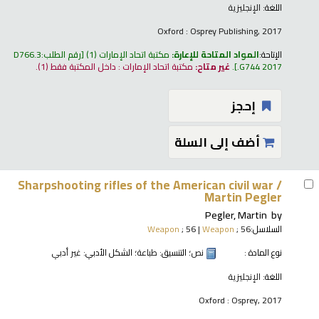
اللغة:
الإنجليزية
Oxford : Osprey Publishing, 2017
الإتاحة:
المواد المتاحة للإعارة:
مكتبة اتحاد الإمارات
(1)
رقم الطلب:
D766.3
.G744 2017
.
غير متاح:
مكتبة اتحاد الإمارات : داخل المكتبة فقط
(1).
إحجز
أضف إلى السلة
Sharpshooting rifles of the American civil war /
Martin Pegler
Pegler, Martin
by
السلاسل:
; 56
Weapon
|
; 56
Weapon
نوع المادة :
نص
؛ التنسيق:
طباعة
؛ الشكل الأدبي:
غير أدبي
اللغة:
الإنجليزية
Oxford : Osprey, 2017