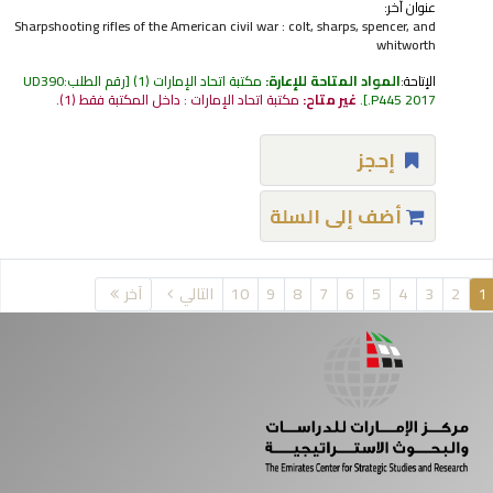
عنوان آخر:
Sharpshooting rifles of the American civil war : colt, sharps, spencer, and
whitworth
الإتاحة:
المواد المتاحة للإعارة:
مكتبة اتحاد الإمارات
(1)
رقم الطلب:
UD390
.P445 2017
.
غير متاح:
مكتبة اتحاد الإمارات : داخل المكتبة فقط
(1).
إحجز
أضف إلى السلة
فحات
1
2
3
4
5
6
7
8
9
10
التالي
آخر