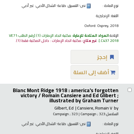
نوع المادة :
نص
؛ التنسيق:
طباعة
؛ الشكل الأدبي:
غير أدبي
اللغة:
الإنجليزية
Oxford: Osprey, 2018
الإتاحة:
المواد المتاحة للإعارة:
مكتبة اتحاد الإمارات
(1)
رقم الطلب:
VE71
.C437 2018
.
غير متاح:
مكتبة اتحاد الإمارات : داخل المكتبة فقط
(1).
إحجز
أضف إلى السلة
Blanc Mont Ridge 1918 : america's forgotten
victory /
Romain Cansiere and Ed Glibert ;
illustrated by Graham Turner
Gilbert, Ed
Cansiere, Romain V
by
السلاسل:
; 323
Campaign
|
; 323
Campaign
نوع المادة :
نص
؛ التنسيق:
طباعة
؛ الشكل الأدبي:
غير أدبي
اللغة:
الإنجليزية