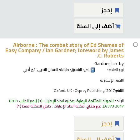
إحجز
أضف إلى السلة
Airborne : The combat story of Ed Shames of
Easy Company /
Ian Gardner; foreword by James
C. Roberts.
Gardner, Ian
by
نوع المادة :
نص
؛ التنسيق:
طباعة
؛ الشكل الأدبي:
غير أدبي
اللغة:
الإنجليزية
الناشر:
Oxford, UK : Osprey Publishing, 2017
الإتاحة:
المواد المتاحة للإعارة:
مكتبة اتحاد الإمارات
(1)
رقم الطلب:
D811
.G373 2017
.
غير متاح:
مكتبة اتحاد الإمارات : داخل المكتبة فقط
(1).
إحجز
أضف إلى السلة