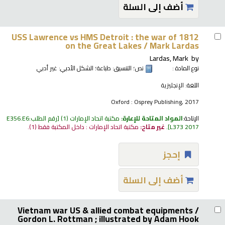
أضف إلى السلة
USS Lawrence vs HMS Detroit : the war of 1812
on the Great Lakes /
Mark Lardas
Lardas, Mark
by
نوع المادة :
نص
؛ التنسيق:
طباعة
؛ الشكل الأدبي:
غير أدبي
اللغة:
الإنجليزية
Oxford : Osprey Publishing, 2017
الإتاحة:
المواد المتاحة للإعارة:
مكتبة اتحاد الإمارات
(1)
رقم الطلب:
E356.E6
L373 2017
.
غير متاح:
مكتبة اتحاد الإمارات : داخل المكتبة فقط
(1).
إحجز
أضف إلى السلة
Vietnam war US & allied combat equipments /
Gordon L. Rottman ; illustrated by Adam Hook