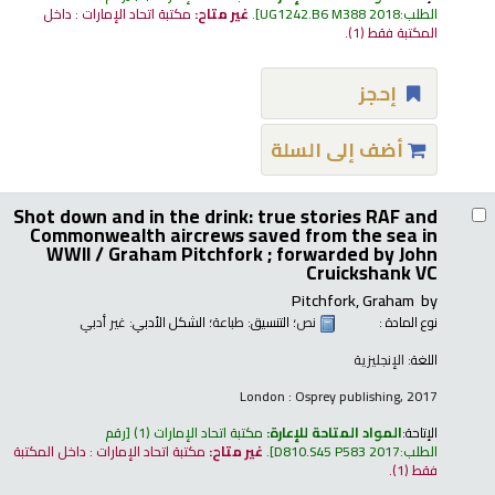
الطلب:
UG1242.B6 M388 2018
.
غير متاح:
مكتبة اتحاد الإمارات : داخل
المكتبة فقط
(1).
إحجز
أضف إلى السلة
Shot down and in the drink: true stories RAF and
Commonwealth aircrews saved from the sea in
WWII /
Graham Pitchfork ; forwarded by John
Cruickshank VC
Pitchfork, Graham
by
نوع المادة :
نص
؛ التنسيق:
طباعة
؛ الشكل الأدبي:
غير أدبي
اللغة:
الإنجليزية
London : Osprey publishing, 2017
الإتاحة:
المواد المتاحة للإعارة:
مكتبة اتحاد الإمارات
(1)
رقم
الطلب:
D810.S45 P583 2017
.
غير متاح:
مكتبة اتحاد الإمارات : داخل المكتبة
فقط
(1).