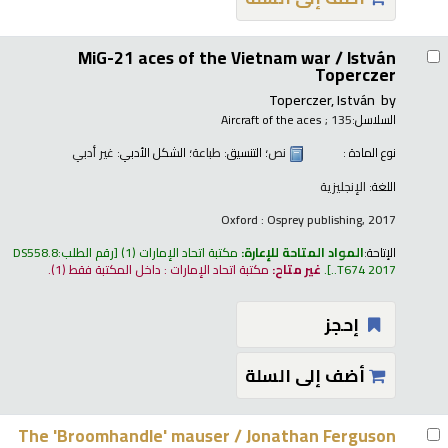
MiG-21 aces of the Vietnam war /
István
Toperczer
Toperczer, István
by
السلاسل:
; 135
Aircraft of the aces
نوع المادة :
نص
؛ التنسيق:
طباعة
؛ الشكل الأدبي:
غير أدبي
اللغة:
الإنجليزية
Oxford : Osprey publishing, 2017
الإتاحة:
المواد المتاحة للإعارة:
مكتبة اتحاد الإمارات
(1)
رقم الطلب:
DS558.8
.T674 2017.
.
غير متاح:
مكتبة اتحاد الإمارات : داخل المكتبة فقط
(1).
إحجز
أضف إلى السلة
The 'Broomhandle' mauser /
Jonathan Ferguson