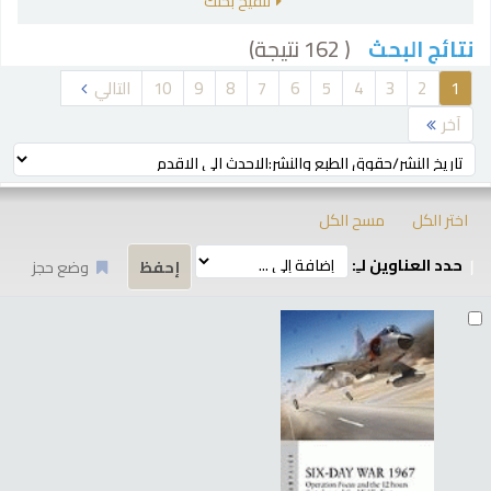
تنقيح بحثك
( 162 نتيجة)
نتائج البحث
رز
1
2
3
4
5
6
7
8
9
10
التالي
آخر
ترتيب بواسطة:
اختر الكل
مسح الكل
حدد العناوين لـِ:
وضع حجز
تائج