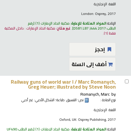
اللغة:
الإنجليزية
London: Osprey, 2017
الإتاحة:
المواد المتاحة للإعارة:
مكتبة اتحاد الإمارات
(1)
رقم
الطلب:
D581.L87 J444 2017
.
غير متاح:
مكتبة اتحاد الإمارات : داخل المكتبة
فقط
(1).
إحجز
أضف إلى السلة
Railway guns of world war I /
Marc Romanych,
Greg Heuer; illustrated by Steve Noon
Romanych, Marc
by
نوع المادة :
نص
؛ التنسيق:
طباعة
؛ الشكل الأدبي:
غير أدبي
اللغة:
الإنجليزية
Oxford, UK: Osprey Publishing, 2017
الإتاحة:
المواد المتاحة للإعارة:
مكتبة اتحاد الإمارات
(1)
رقم الطلب:
UF490