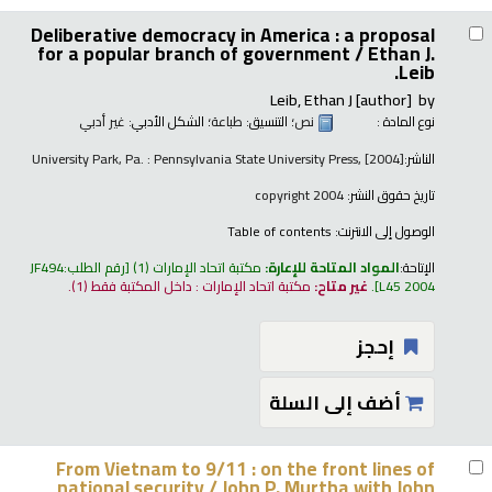
Deliberative democracy in America : a proposal
for a popular branch of government /
Ethan J.
Leib.
Leib, Ethan J
[author]
by
نوع المادة :
نص
؛ التنسيق:
طباعة
؛ الشكل الأدبي:
غير أدبي
الناشر:
University Park, Pa. : Pennsylvania State University Press, [2004]
تاريخ حقوق النشر:
copyright 2004
الوصول إلى الانترنت:
Table of contents
الإتاحة:
المواد المتاحة للإعارة:
مكتبة اتحاد الإمارات
(1)
رقم الطلب:
JF494
L45 2004
.
غير متاح:
مكتبة اتحاد الإمارات : داخل المكتبة فقط
(1).
إحجز
أضف إلى السلة
From Vietnam to 9/11 : on the front lines of
national security /
John P. Murtha with John