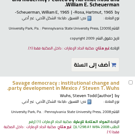
William E. Scheuerman.
Scheuerman, William E
, 1965-
Rosa, Hartmut
, 1965-
by
نوع المادة :
نص
؛ التنسيق:
طباعة
؛ الشكل الأدبي:
غير أدبي
الناشر:
University Park, Pa. : Pennsylvania State University Press, [2009]
تاريخ حقوق النشر:
copyright 2009
الإتاحة:
غير متاح:
مكتبة اتحاد الإمارات : داخل المكتبة فقط
(1).
أضف إلى السلة
Savage democracy : institutional change and
party development in Mexico /
Steven T. Wuhs.
Wuhs, Steven Todd
[author]
by
نوع المادة :
نص
؛ التنسيق:
طباعة
؛ الشكل الأدبي:
غير أدبي
الناشر:
University Park, Pa. : Pennsylvania State University Press, 2008
الإتاحة:
المواد المتاحة للإعارة:
مكتبة اتحاد الإمارات
(1)
رقم
الطلب:
JL1298.A1 W84 2008
.
غير متاح:
مكتبة اتحاد الإمارات : داخل المكتبة
فقط
(1).