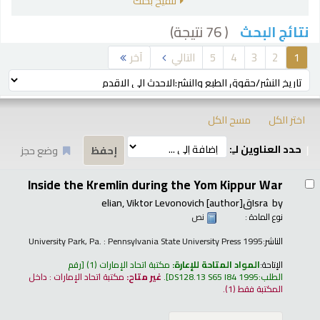
تنقيح بحثك
( 76 نتيجة)
نتائج البحث
رز
1
2
3
4
5
التالي
آخر
ترتيب بواسطة:
اختر الكل
مسح الكل
حدد العناوين لـِ:
وضع حجز
تائج
Inside the Kremlin during the Yom Kippur War
by
Israقelian, Viktor Levonovich
[author]
نوع المادة :
نص
الناشر:
University Park, Pa. : Pennsylvania State University Press 1995
الإتاحة:
المواد المتاحة للإعارة:
مكتبة اتحاد الإمارات
(1)
رقم
الطلب:
DS128.13 S65 I84 1995
.
غير متاح:
مكتبة اتحاد الإمارات : داخل
المكتبة فقط
(1).