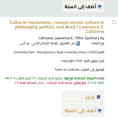
أضف إلى السلة
Cultural revolutions : reason versus culture in
philosophy, politics, and jihad /
Lawrence E.
Cahoone.
Cahoone, Lawrence E
, 1954-
[author]
by
نوع المادة :
نص
؛ التنسيق:
طباعة
؛ الشكل الأدبي:
غير أدبي
الناشر:
University Park : Pennsylvania State University Press, [2005]
تاريخ حقوق النشر:
copyright 2005
الوصول إلى الانترنت:
Table of contents
الإتاحة:
المواد المتاحة للإعارة:
مكتبة اتحاد الإمارات
(1)
رقم الطلب:
HN17.5
C314 2005
.
غير متاح:
مكتبة اتحاد الإمارات : داخل المكتبة فقط
(1).
إحجز
أضف إلى السلة