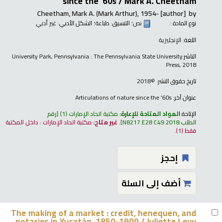
since the '60s /
Mark A. Cheetham
Cheetham, Mark A. (Mark Arthur)
, 1954-
[author]
by
نوع المادة :
نص
؛ التنسيق:
طباعة
؛ الشكل الأدبي:
غير أدبي
اللغة:
الإنجليزية
الناشر:
University Park, Pennsylvania : The Pennsylvania State University
Press, 2018
تاريخ حقوق النشر:
©2018
عنوان آخر:
Articulations of nature since the '60s
الإتاحة:
المواد المتاحة للإعارة:
مكتبة اتحاد الإمارات
(1)
رقم
الطلب:
N8217.E28 C49 2018
.
غير متاح:
مكتبة اتحاد الإمارات : داخل المكتبة
فقط
(1).
إحجز
أضف إلى السلة
The making of a market : credit, henequen, and
notaries in Yucatán, 1850-1900 /
Juliette Levy.