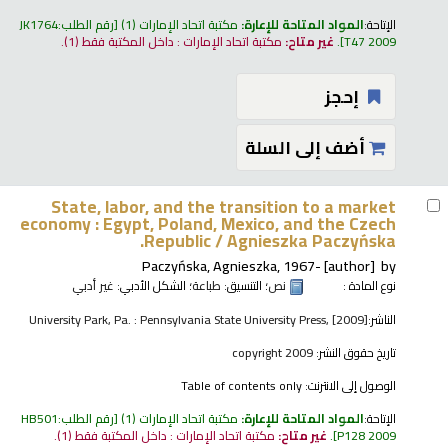
الإتاحة:
المواد المتاحة للإعارة:
مكتبة اتحاد الإمارات
(1)
رقم الطلب:
JK1764
T47 2009
.
غير متاح:
مكتبة اتحاد الإمارات : داخل المكتبة فقط
(1).
إحجز
أضف إلى السلة
State, labor, and the transition to a market
economy : Egypt, Poland, Mexico, and the Czech
Republic /
Agnieszka Paczyńska.
Paczyńska, Agnieszka
, 1967-
[author]
by
نوع المادة :
نص
؛ التنسيق:
طباعة
؛ الشكل الأدبي:
غير أدبي
الناشر:
University Park, Pa. : Pennsylvania State University Press, [2009]
تاريخ حقوق النشر:
copyright 2009
الوصول إلى الانترنت:
Table of contents only
الإتاحة:
المواد المتاحة للإعارة:
مكتبة اتحاد الإمارات
(1)
رقم الطلب:
HB501
P128 2009
.
غير متاح:
مكتبة اتحاد الإمارات : داخل المكتبة فقط
(1).