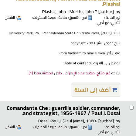
Plashal.
Plashal, John
Murtha, John P
[author]
by
نوع المادة :
نص
؛ التنسيق:
طباعة
؛ طبيعة المحتويات:
؛ الشكل
الأدبي:
غير أدبي
الناشر:
University Park, Pa. : Pennsylvania State University Press, [2003]
تاريخ حقوق النشر:
copyright 2003
عنوان آخر:
From Vietnam to nine eleven
الوصول إلى الانترنت:
Table of contents
الإتاحة:
غير متاح:
مكتبة اتحاد الإمارات : داخل المكتبة فقط
(1).
أضف إلى السلة
Comandante Che : guerrilla soldier, commander,
and strategist, 1956-1967 /
Paul J. Dosal.
Dosal, Paul J. (Paul Jaime)
, 1960-
[author]
by
نوع المادة :
نص
؛ التنسيق:
طباعة
؛ طبيعة المحتويات:
؛ الشكل
الأدبي:
غير أدبي