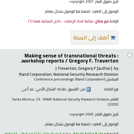
تاريخ حقوق النشر:
copyright 2007
الوصول إلى الانترنت:
اضغط هنا للوصول بشكل مباشر
الإتاحة:
غير متاح:
مكتبة اتحاد الإمارات : داخل المكتبة فقط
(1).
أضف إلى السلة
Making sense of transnational threats :
workshop reports /
Gregory F. Treverton.
Treverton, Gregory F
[author]
by
Rand Corporation. National Security Research Division
السلاسل:
Conference proceedings (Rand Corporation)
نوع المادة :
نص
؛ التنسيق:
طباعة
؛ الشكل الأدبي:
غير أدبي
الناشر:
Santa Monica, CA : RAND National Security Research Division,
[2005]
تاريخ حقوق النشر:
copyright 2005
الوصول إلى الانترنت:
اضغط هنا للوصول بشكل مباشر
الإتاحة:
المواد المتاحة للإعارة:
مكتبة اتحاد الإمارات
(1)
رقم الطلب:
HV6431