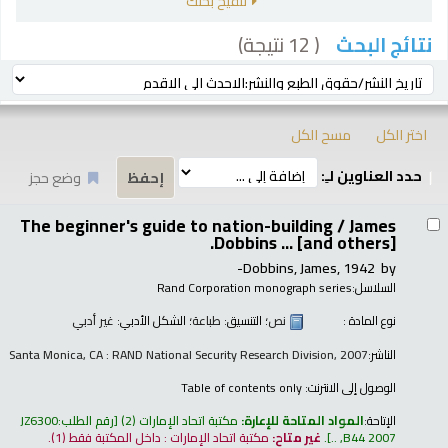
تنقيح بحثك
( 12 نتيجة)
نتائج البحث
رز
ترتيب بواسطة:
اختر الكل
مسح الكل
حدد العناوين لـِ:
وضع حجز
تائج
The beginner's guide to nation-building /
James
Dobbins ... [and others].
Dobbins, James
, 1942-
by
السلاسل:
Rand Corporation monograph series
نوع المادة :
نص
؛ التنسيق:
طباعة
؛ الشكل الأدبي:
غير أدبي
الناشر:
Santa Monica, CA : RAND National Security Research Division, 2007
الوصول إلى الانترنت:
Table of contents only
الإتاحة:
المواد المتاحة للإعارة:
مكتبة اتحاد الإمارات
(2)
رقم الطلب:
JZ6300
B44 2007, ..
.
غير متاح:
مكتبة اتحاد الإمارات : داخل المكتبة فقط
(1).