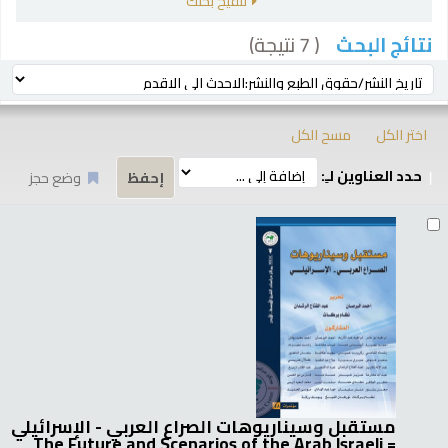
تنقيح بحثك
( 7 نتيجة)
نتائج البحث
رز
ترتيب بواسطة:
اختر الكل
مسح الكل
حدد العناوين لـِ:
وضع حجز
تائج
مستقبل وسيناريوهات الصراع العربي - الإسرائيلي
= The Future and Scenarios of the Arab Israeli