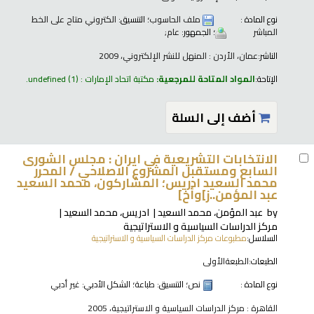
نوع المادة :
ملف الحاسوب
؛ التنسيق:
الكتروني متاح على الخط
المباشر
؛ الجمهور:
عام;
الناشر:
عمان، الأردن : المنهل للنشر الإلكتروني، 2009
الإتاحة:
المواد المتاحة للمرجعية:
مكتبة اتحاد الإمارات : undefined
(1).
أضف إلى السلة
الانتخابات التشريعية في ايران : مجلس الشورى
السابع ومستقبل المشروع الاصلاحي /
المحرر
محمد السعيد ادريس؛ المشاركون، محمد السعيد
عبد المؤمن..ز]وأخ]
by
عبد المؤمن، محمد السعيد
ادريس، محمد السعيد
مركز الدراسات السياسية و الاستراتيجية
السلاسل:
مطبوعات مركز الدراسات السياسية و الاستراتيجية
الطبعات:
الطبعةالأولى
نوع المادة :
نص
؛ التنسيق:
طباعة
؛ الشكل الأدبي:
غير أدبي
القاهرة : مركز الدراسات السياسية و الاستراتيجية، 2005