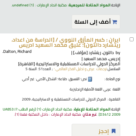
الإتاحة:
المواد المتاحة للمرجعية:
مكتبة اتحاد الإمارات : undefined
(1).
أضف إلى السلة
ايران : كسر المأزق النووي /
[الدراسة من اعداد،
ريتشارد دالتون]؛ عليق محمد السعيد ادريس
Dalton, Richard.
by
دالتون، ريتشارد
[مؤلف.]
إدريس، محمد السعيد
المركز الدولي للدراسات المستقبلية والاستراتيجية
[القاهرة]
السلاسل:
ترجمات: عرض و تحليل الفكر العالمي ؛
; العدد51: السنة 5
نوع المادة :
نص
؛ التنسيق:
طباعة
؛ الشكل الأدبي:
غير أدبي
اللغة:
عربي
اللغة الأصلية:
الإنجليزية
القاهرة : المركز الدولي للدراسات المستقبلية و الاستراتيجية، 2009
الإتاحة:
المواد المتاحة للإعارة:
مكتبة اتحاد الإمارات
(1)
رقم الطلب:
UA853.I7
D3412 2009
.
غير متاح:
مكتبة اتحاد الإمارات : داخل المكتبة فقط
(1).
إحجز