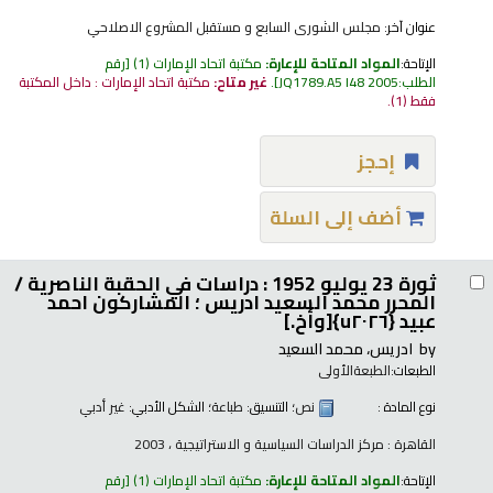
عنوان آخر:
مجلس الشورى السابع و مستقبل المشروع الاصلاحي
الإتاحة:
المواد المتاحة للإعارة:
مكتبة اتحاد الإمارات
(1)
رقم
الطلب:
JQ1789.A5 I48 2005
.
غير متاح:
مكتبة اتحاد الإمارات : داخل المكتبة
فقط
(1).
إحجز
أضف إلى السلة
ثورة 23 يوليو 1952 : دراسات في الحقبة الناصرية /
المحرر محمد السعيد ادريس ؛ المشاركون احمد
عبيد {u٢٠٢٦}[وأخ.]
by
ادريس، محمد السعيد
الطبعات:
الطبعةالأولى
نوع المادة :
نص
؛ التنسيق:
طباعة
؛ الشكل الأدبي:
غير أدبي
القاهرة : مركز الدراسات السياسية و الاستراتيجية ، 2003
الإتاحة:
المواد المتاحة للإعارة:
مكتبة اتحاد الإمارات
(1)
رقم