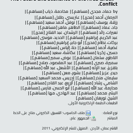
Conflict.
by
حماد، مجدي
[مساهم.]
مخادمة، ذياب
[مساهم.]
البرصان، أحمد
[محرر.]
عتريسي، طلال
[مساهم.]
رزقة، يوسف
[مساهم.]
نوفل، أحمد سعيد
[مساهم.]
جاد، عماد
[مساهم.]
الطاهر، ماهر
[مساهم.]
نعيرات، رائد
[مساهم.]
الرشدان، عبد الفتاح
[محرر.]
عبد الكريم، إبراهيم
[مساهم.]
الحديد، موسى
[مساهم.]
بركات، نظام
[محرر.]
أبو جابر، إبراهيم
[مساهم.]
غضية، أحمد
[مساهم.]
حنا، إلياس
[مساهم.]
حسين، زكريا
[مساهم.]
عكاشة، سعيد
[مساهم.]
الناطور، سلمان
[مساهم.]
عوض، سمير
[مساهم.]
سميرة، صبري
[مساهم.]
عبد المقصود، صلاح
[مساهم.]
بلقزيز، عبد الإله
[مساهم.]
الأشعل، عبد الله
[مساهم.]
حيدر، عزيز
[مساهم.]
بشور، معن
[مساهم.]
سليمان، منذر
[مساهم.]
إدريس، محمد السعيد
[مساهم.]
الشامي، رشاد
[مساهم.]
أزريع، عبد القادر
[مساهم.]
محارمة، عبد الله
[مساهم.]
أبو الحسن، فارس
[مساهم.]
البشر، محمد
[مساهم.]
عبد الهادي، مها
[مساهم.]
الشيخ، نورهان
[مساهم.]
الطبعات:
الطبعة الإلكترونية الأولى.
نوع المادة :
ملف الحاسوب
؛ التنسيق:
الكتروني متاح على الخط
المباشر
؛ الجمهور:
عام;
الناشر:
عمان، الأردن : المنهل للنشر الإلكتروني، 2011