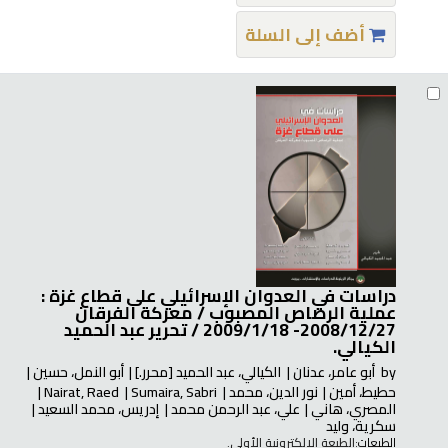
أضف إلى السلة
دراسات في العدوان الإسرائيلي على قطاع غزة :
عملية الرصاص المصبوب / معركة الفرقان
2008/12/27- 2009/1/18 /
تحرير عبد الحميد
الكيالي.
by
أبو عامر، عدنان
الكيالي، عبد الحميد
[محرر.]
أبو النمل، حسين
حطيط، أمين
نور الدين، محمد
Sumaira, Sabri
Nairat, Raed
المصري، هاني
علي، عبد الرحمن محمد
إدريس، محمد السعيد
سكرية، وليد
الطبعات:
الطبعة الإلكترونية الأولى.