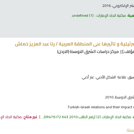
 الإلكتروني، 2016
عية:
مكتبة اتحاد الإمارات : undefined
(1).
رئيلية و تاثيرها على المنطقة العربية /
رنا عبد العزيز خماش
ؤلف.]
مركز دراسات الشرق الاوسط (الاردن)
نسيق:
طباعة
؛ الشكل الأدبي:
غير أدبي
ق الاوسط، 2010
Turkish-Israeli relations and their impact
:
مكتبة اتحاد الإمارات
(2)
رقم الطلب:
DR479.I72 K43 2010, ..
.
غير متاح:
مكتبة اتحاد الإ
سلة