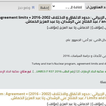
 العناوين لـِ:
وضع حجز
تركيا و البرنامج النووي الإيراني : حدود
an
عبد الفتاح علي الرشدان، رنا عبد العزيز الخماش.
،
[مؤلف.]
الخماش، رنا عبد العزيز،
[مؤلف.]
كل الأدبي:
غير أدبي
؛ الجمهور:
عام;
ي للأبحاث و دراسة السياسات، 2016
Turkey and Iran's Nuclear program, agreement limits and 
:
مكتبة اتحاد الإمارات
(2)
رقم الطلب:
UA853.I7 R37 2016, ..
.
غير متاح:
مكتبة اتحاد الإم
سلة
تركيا و البرنامج النووي الإيراني : حدو
Limits and 
عبد الفتاح علي الرشدان، رنا عبد العزيز الخماش.
،
[مؤلف.]
الخماش، رنا عبد العزيز،
[مؤلف.]