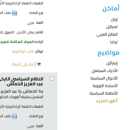
الطبعات:
الطبعة الإلكترونية الأ
أماكن
نوع المادة :
ملف الح
إيران
اللغة:
عربي
اسرائيل
الناشر:
عمان، الأردن : المنهل للنشر
العالم العربي
تركيا
الإتاحة:
المواد المتاحة للمرج
مواضيع
قوائم:
الكتب الإلكترونية
.
إسرائيل
أضف إلى السلة
الأحزاب السياسي
الأحوال السياسية
النظام السياسي التركي في عهد حزب العدالة والتنمي
عبد العزيز الخماش.
الأسلحة النووية
by
الخماش، رنا عبد العزيز،
[
الأنظمة السياسية
السلاسل:
سلسلة أطروحات الدكتورا
أظهر المزيد
الطبعات:
الطبعة الإلكترونية الأ
نوع المادة :
ملف الح
اللغة:
عربي