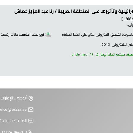
سرائيلية وتأثيرها على المنطقة العربية /
رنا عبد العزيز خماش
ؤلف.]
لى.
اسوب
؛ التنسيق:
الكتروني متاح على الخط المباشر
؛ نوع ملف الحاسب:
بيانات رقمية
 الإلكتروني, 2010
عية:
مكتبة اتحاد الإمارات : undefined
(1).
أبوظبي، الإمارات 
reference@ecssr.ae
الملاحظات والمق
97124044780 +