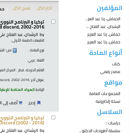
المؤلفين
اختر الكل
مسح الكل
حدد
نتائج
الخماش، رنا عبد العز...
d discord, 2002-2016 /
الرشدان، عبد الفتاح ...
by
الرشدان، عبد الفتاح علي
خماش, رنا عبد العزيز
الطبعات:
الطبعة الأولى.
خماش، رنا عبد العزيز
نوع المادة :
نص
؛ الش
أنواع المادة
اللغة:
عربي
كتاب
الناشر:
الدوحة، قطر : المركز العرب
مصدر رقمي
عنوان آخر:
discord, 2002-2016
مواقع
الإتاحة:
المواد المتاحة للإعارة
المجموعات العامة
نسخة إلكترونية
إحجز
أضف إلى ال
السلاسل
Discord (2002 - 2016) /
دراسات ؛
by
الرشدان، عبد الفتاح علي
سلسلة أطروحات الدكتو...