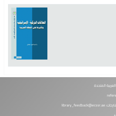
العربية المتحدة
ترحات:
library_feedback@ecssr.ae