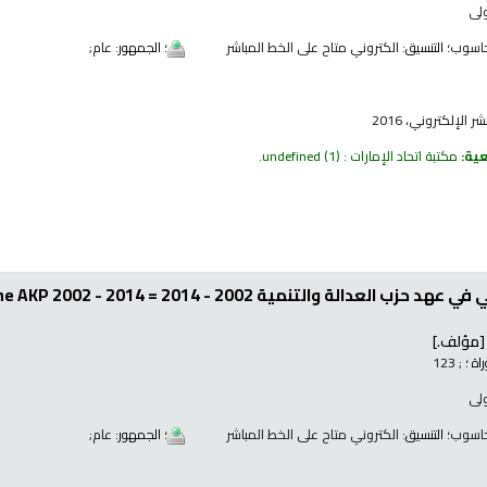
ولى
اسوب
؛ التنسيق:
الكتروني متاح على الخط المباشر
؛ الجمهور:
عام;
 الإلكتروني، 2016
عية:
مكتبة اتحاد الإمارات : undefined
(1).
ة 2002 - 2014 = Turkish Political System under the AKP 2002 - 2014 /
مؤلف.]
ة ؛
; 123
ولى
اسوب
؛ التنسيق:
الكتروني متاح على الخط المباشر
؛ الجمهور:
عام;