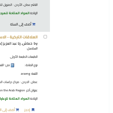
الناشر:
عمان، الأردن : المنهل للنشر
الإتاحة:
المواد المتاحة للمرج
أضف إلى السلة
العلاقات التركية - الاس
by
خماش، رنا عبد العزيز
[م
السلاسل:
الطبعات:
الطبعة الأولى
نوع المادة :
نص
؛ الت
اللغة:
araeng
عمان: الاردن : مركز دراسات الشر
عنوان آخر:
 on the Arab Region.
الإتاحة:
المواد المتاحة للإعارة
إحجز
أضف إلى ال