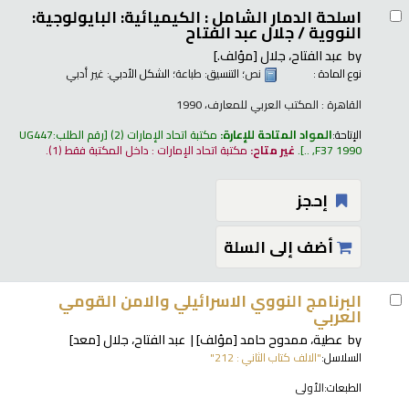
اسلحة الدمار الشامل : الكيميائية: البايولوجية:
النووية /
جلال عبد الفتاح
by
عبد الفتاح، جلال
[مؤلف.]
نوع المادة :
نص
؛ التنسيق:
طباعة
؛ الشكل الأدبي:
غير أدبي
القاهرة : المكتب العربي للمعارف، 1990
الإتاحة:
المواد المتاحة للإعارة:
مكتبة اتحاد الإمارات
(2)
رقم الطلب:
UG447
F37 1990, ..
.
غير متاح:
مكتبة اتحاد الإمارات : داخل المكتبة فقط
(1).
إحجز
أضف إلى السلة
البرنامج النووي الاسرائيلي والامن القومي
العربي
by
عطية، ممدوح حامد
[مؤلف]
عبد الفتاح، جلال
[معد]
السلاسل:
"الالف كتاب الثاني : 212"
الطبعات:
الأولى