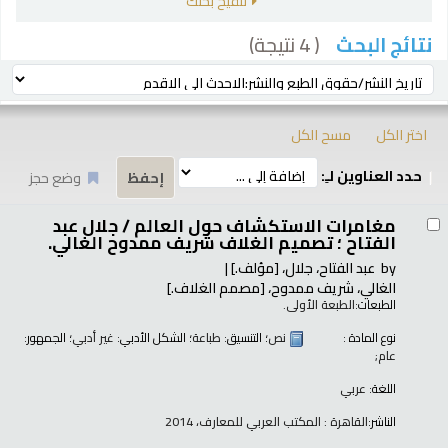
تنقيح بحثك
( 4 نتيجة)
نتائج البحث
رز
ترتيب بواسطة:
اختر الكل
مسح الكل
حدد العناوين لـِ:
وضع حجز
تائج
مغامرات الاستكشاف حول العالم /
جلال عبد
الفتاح ؛ تصميم الغلاف شريف ممدوح الغالي.
by
عبد الفتاح، جلال،
[مؤلف.]
الغالي، شريف ممدوح،
[مصمم الغلاف.]
الطبعات:
الطبعة الأولى.
نوع المادة :
نص
؛ التنسيق:
طباعة
؛ الشكل الأدبي:
غير أدبي
؛ الجمهور:
عام;
اللغة:
عربي
الناشر:
القاهرة : المكتب العربي للمعارف، 2014