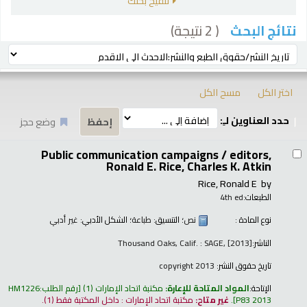
تنقيح بحثك
( 2 نتيجة)
نتائج البحث
رز
ترتيب بواسطة:
اختر الكل
مسح الكل
حدد العناوين لـِ:
وضع حجز
تائج
Public communication campaigns /
editors,
Ronald E. Rice, Charles K. Atkin
Rice, Ronald E
by
الطبعات:
4th ed
نوع المادة :
نص
؛ التنسيق:
طباعة
؛ الشكل الأدبي:
غير أدبي
الناشر:
Thousand Oaks, Calif. : SAGE, [2013]
تاريخ حقوق النشر:
copyright 2013
الإتاحة:
المواد المتاحة للإعارة:
مكتبة اتحاد الإمارات
(1)
رقم الطلب:
HM1226
P83 2013
.
غير متاح:
مكتبة اتحاد الإمارات : داخل المكتبة فقط
(1).