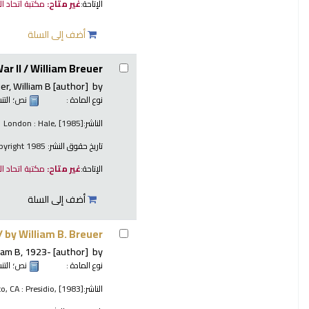
الإتاحة:
غير متاح:
مكتبة اتحاد ا
أضف إلى السلة
ar II /
William Breuer.
er, William B
[author]
by
نوع المادة :
نص
؛ الت
الناشر:
London : Hale, [1985]
تاريخ حقوق النشر:
copyright 1985
الإتاحة:
غير متاح:
مكتبة اتحاد ا
أضف إلى السلة
 /
by William B. Breuer.
iam B
, 1923-
[author]
by
نوع المادة :
نص
؛ الت
الناشر:
o, CA : Presidio, [1983]