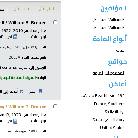
المؤلفين
اختر الكل
مسح الكل
حدد
نتائج
Breuer, William B,
II /
William B. Breuer.
Breuer, William B.
, 1922-2010
[author]
by
أنواع المادة
نوع المادة :
نص
؛ الت
الناشر:
en, N.J. : Wiley, [2003]
كتاب
تاريخ حقوق النشر:
©2003
مواقع
الوصول إلى الانترنت:
f contents
المجموعات العامة
الإتاحة:
المواد المتاحة للإعارة
أماكن
إحجز
أضف إلى ال
Anzio Beachhead, 194...
France, Southern
sy /
William B. Breuer.
Sicily (Italy)
iam B
, 1923-
[author]
by
Strategy - History -...
نوع المادة :
نص
؛ الت
United States
الناشر:
, Conn. : Praeger, 1997