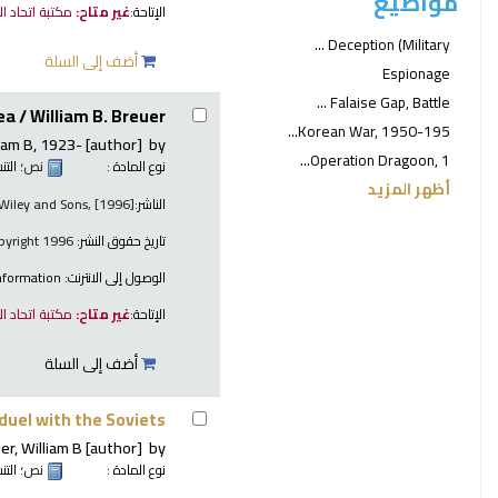
مواضيع
الإتاحة:
غير متاح:
مكتبة اتحاد ا
Deception (Military ...
أضف إلى السلة
Espionage
Falaise Gap, Battle ...
ea /
William B. Breuer.
Korean War, 1950-195...
iam B
, 1923-
[author]
by
Operation Dragoon, 1...
نوع المادة :
نص
؛ الت
أظهر المزيد
الناشر:
 Wiley and Sons, [1996]
تاريخ حقوق النشر:
copyright 1996
الوصول إلى الانترنت:
information
الإتاحة:
غير متاح:
مكتبة اتحاد ا
أضف إلى السلة
duel with the Soviets
er, William B
[author]
by
نوع المادة :
نص
؛ الت