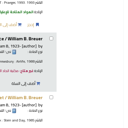
الناشر:
T : Praeger, 1993. 1993
الإتاحة:
المواد المتاحة للإعارة
إحجز
أضف إلى ال
ce /
William B. Breuer.
iam B
, 1923-
[author]
by
نوع المادة :
نص
؛ الت
الناشر:
rewsbury : Airlife, 1988
الإتاحة:
غير متاح:
مكتبة اتحاد ا
أضف إلى السلة
et /
William B. Breuer.
iam B
, 1923-
[author]
by
نوع المادة :
نص
؛ الت
الناشر:
 : Stein and Day, 1985