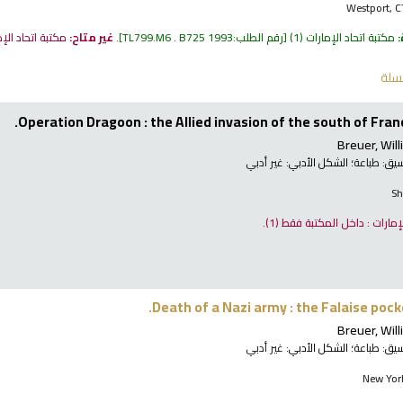
Westport, C
:
مكتبة اتحاد الإمارات
(1)
رقم الطلب:
TL799.M6 . B725 1993
.
غير متاح:
مكتبة اتحاد الإ
سلة
Operation Dragoon : the Allied invasion of the south of Fran
Breuer, Will
نسيق:
طباعة
؛ الشكل الأدبي:
غير أدبي
Sh
لإمارات : داخل المكتبة فقط
(1).
Death of a Nazi army : the Falaise pock
Breuer, Will
نسيق:
طباعة
؛ الشكل الأدبي:
غير أدبي
New York