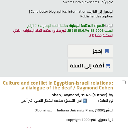
عنوان آخر:
Swords into plowshares
الوصول إلى الانترنت:
Contributor biographical information
Publisher description
الإتاحة:
المواد المتاحة للإعارة:
مكتبة اتحاد الإمارات
(1)
رقم
الطلب:
BS1515.6.P4 I83 2008
.
غير متاح:
مكتبة اتحاد الإمارات : داخل
المكتبة فقط
(1).
إحجز
أضف إلى السلة
Culture and conflict in Egyptian-Israeli relations :
a dialogue of the deaf /
Raymond Cohen.
Cohen, Raymond
, 1947-
[author]
by
نوع المادة :
نص
؛ التنسيق:
طباعة
؛ الشكل الأدبي:
غير أدبي
الناشر:
Bloomington : Indiana University Press, [1990]
تاريخ حقوق النشر:
copyright 1990