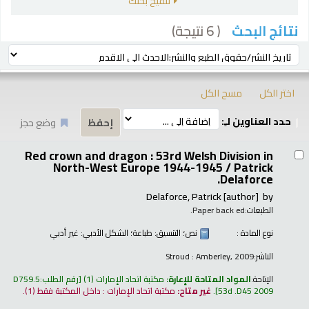
تنقيح بحثك
( 6 نتيجة)
نتائج البحث
رز
ترتيب بواسطة:
اختر الكل
مسح الكل
حدد العناوين لـِ:
وضع حجز
تائج
Red crown and dragon : 53rd Welsh Division in
North-West Europe 1944-1945 /
Patrick
Delaforce.
Delaforce, Patrick
[author]
by
الطبعات:
Paper back ed.
نوع المادة :
نص
؛ التنسيق:
طباعة
؛ الشكل الأدبي:
غير أدبي
الناشر:
Stroud : Amberley, 2009
الإتاحة:
المواد المتاحة للإعارة:
مكتبة اتحاد الإمارات
(1)
رقم الطلب:
D759.5
53d .D45 2009
.
غير متاح:
مكتبة اتحاد الإمارات : داخل المكتبة فقط
(1).