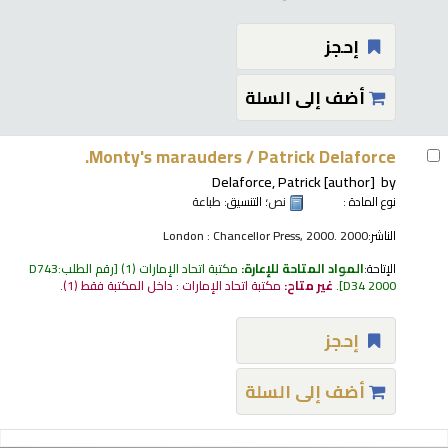
إحجز
أضف إلى السلة
Monty's marauders /
Patrick Delaforce.
Delaforce, Patrick
[author]
by
نوع المادة :
نص
؛ التنسيق:
طباعة
الناشر:
London : Chancellor Press, 2000. 2000
الإتاحة:
المواد المتاحة للإعارة:
مكتبة اتحاد الإمارات
(1)
رقم الطلب:
D743
D34 2000
.
غير متاح:
مكتبة اتحاد الإمارات : داخل المكتبة فقط
(1).
إحجز
أضف إلى السلة