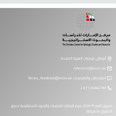
فحات
أبوظبي، الإمارات العربية المتحدة
reference@ecssr.ae
الملاحظات والمقترحات:
library_feedback@ecssr.ae
97124044780 +
حقوق النشر © 2026 مركز الإمارات للدراسات والبحوث الاستراتيجية جميع
الحقوق محفوظة