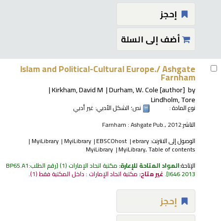
إحجز
أضف إلى السلة
Islam and Political-Cultural Europe./
Ashgate
Farnham
Kirkham, David M
Durham, W. Cole
[author]
by
Lindholm, Tore
نوع المادة :
نص
؛ الشكل الأدبي:
غير أدبي
الناشر:
Farnham : Ashgate Pub., 2012
الوصول إلى الانترنت:
ebrary
EBSCOhost
MyiLibrary
MyiLibrary
MyiLibrary
MyiLibrary, Table of contents
الإتاحة:
المواد المتاحة للإعارة:
مكتبة اتحاد الإمارات
(1)
رقم الطلب:
BP65.A1
I646 2013
.
غير متاح:
مكتبة اتحاد الإمارات : داخل المكتبة فقط
(1).
إحجز