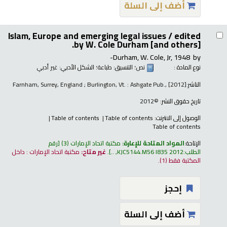
أضف إلى السلة
Islam, Europe and emerging legal issues /
edited
by W. Cole Durham [and others].
Durham, W. Cole, Jr
, 1948-
by
نوع المادة :
نص
؛ التنسيق:
طباعة
؛ الشكل الأدبي:
غير أدبي
الناشر:
Farnham, Surrey, England ; Burlington, Vt. : Ashgate Pub., [2012]
تاريخ حقوق النشر:
©2012
الوصول إلى الانترنت:
Table of contents
Table of contents
Table of contents
الإتاحة:
المواد المتاحة للإعارة:
مكتبة اتحاد الإمارات
(3)
رقم
الطلب:
KJC5144.M56 I835 2012, ..
.
غير متاح:
مكتبة اتحاد الإمارات : داخل
المكتبة فقط
(1).
إحجز
أضف إلى السلة