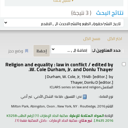
تنقيح بحثك
( 3 نتيجة)
نتائج البحث
رز
ترتيب بواسطة:
اختر الكل
مسح الكل
حدد العناوين لـِ:
وضع حجز
تائج
Religion and equality : law in conflict /
edited by
W. Cole Durham, Jr. and Donlu Thayer.
Durham, W. Cole, Jr
, 1948-
[editor.]
by
Thayer, Donlu D
[editor.]
السلاسل:
ICLARS series on law and religion
نوع المادة :
نص
؛ التنسيق:
طباعة
؛ الشكل الأدبي:
غير أدبي
الناشر:
Milton Park, Abingdon, Oxon ; New York, NY : Routledge, 2016
الإتاحة:
المواد المتاحة للإعارة:
مكتبة اتحاد الإمارات
(1)
رقم الطلب:
K3258
.R435 2016
.
غير متاح:
مكتبة اتحاد الإمارات : داخل المكتبة فقط
(1).