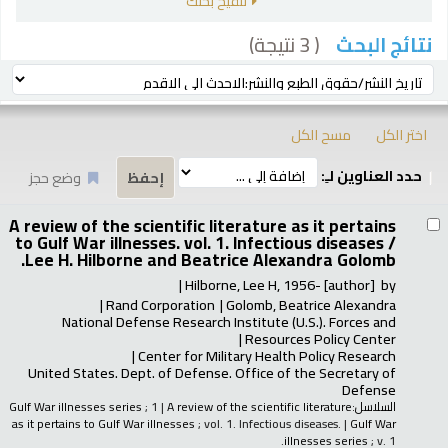
تنقيح بحثك
( 3 نتيجة)
نتائج البحث
رز
ترتيب بواسطة:
اختر الكل
مسح الكل
حدد العناوين لـِ:
وضع حجز
تائج
A review of the scientific literature as it pertains
to Gulf War illnesses. vol. 1. Infectious diseases /
Lee H. Hilborne and Beatrice Alexandra Golomb.
Hilborne, Lee H
, 1956-
[author]
by
Rand Corporation
Golomb, Beatrice Alexandra
National Defense Research Institute (U.S.). Forces and
Resources Policy Center
Center for Military Health Policy Research
United States. Dept. of Defense. Office of the Secretary of
Defense
السلاسل:
A review of the scientific literature
|
; 1
Gulf War illnesses series
as it pertains to Gulf War illnesses
; vol. 1. Infectious diseases.
|
Gulf War
illnesses series
; v. 1.