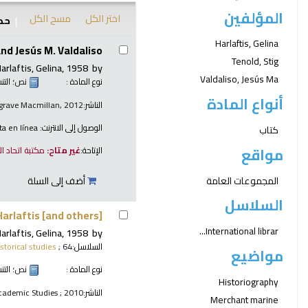
المؤلفين
اختر الكل
مسح الكل
حدد
نتائج
Harlaftis, Gelina
and Jesús M. Valdaliso.
Tenold, Stig
arlaftis, Gelina
, 1958-
by
Valdaliso, Jesús Ma
نوع المادة :
نص
؛ الت
أنواع المادة
الناشر:
lgrave Macmillan, 2012
الوصول إلى الانترنت:
ta en línea
كتاب
مواقع
الإتاحة:
غير متاح:
مكتبة اتحاد ا
المجموعات العامة
أضف إلى السلة
السلاسل
arlaftis [and others].
International librar...
arlaftis, Gelina
, 1958-
by
السلاسل:
; 64.\
istorical studies
مواضيع
نوع المادة :
نص
؛ الت
Historiography
الناشر:
cademic Studies ; 2010
Merchant marine