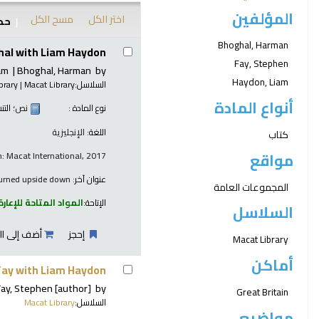
المؤلفين
اختر الكل
مسح الكل
حدد
نتائج
Bhoghal, Harman
al with Liam Haydon
Fay, Stephen
am
Bhoghal, Harman
by
Haydon, Liam
السلاسل:
Macat Library
|
brary
أنواع المادة
نوع المادة :
نص
؛ الت
اللغة:
الإنجليزية
كتاب
مواقع
: Macat International, 2017
عنوان آخر:
 turned upside down
المجموعات العامة
الإتاحة:
المواد المتاحة للإعارة
السلاسل
إحجز
أضف إلى ال
Macat Library
أماكن
Fay with Liam Haydon
Fay, Stephen
[author]
by
Great Britain
السلاسل:
Macat Library
مواضيع