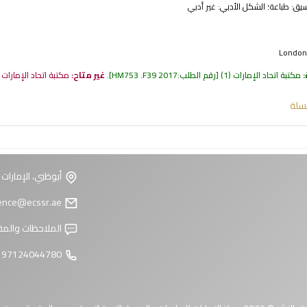
نسيق:
طباعة
؛ الشكل الأدبي:
غير أدبي
London 
:
مكتبة اتحاد الإمارات
(1)
رقم الطلب:
HM753 .F39 2017
.
غير متاح:
مكتبة اتحاد الإمارات
سلة
أبوظبي، الإمارات 
reference@ecssr.ae
الملاحظات والمق
97124044780 +