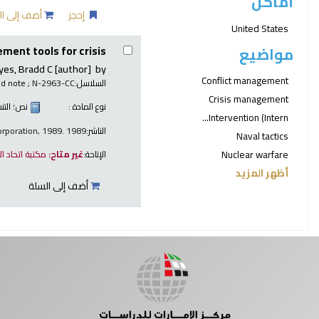
أماكن
إحجز
أضف إلى ال
United States
ment tools for crisis
مواضيع
yes, Bradd C
[author]
by
Conflict management
السلاسل:
; N-2963-CC
nd note
Crisis management
نوع المادة :
نص
؛ الت
Intervention (Intern...
الناشر:
orporation, 1989. 1989
Naval tactics
Nuclear warfare
الإتاحة:
غير متاح:
مكتبة اتحاد ا
أظهر المزيد
أضف إلى السلة
صفحات