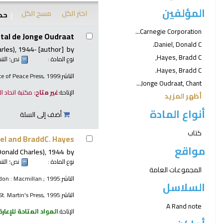
المؤلفين
اختر الكل
مسح الكل
حدد
نتائج
Carnegie Corporation...
tal de Jonge Oudraat.
Daniel, Donald C.
arles)
, 1944-
[author]
by
Hayes, Bradd C,
نوع المادة :
نص
؛ الت
Hayes, Bradd C.
الناشر:
ute of Peace Press, 1999
Jonge Oudraat, Chant...
الإتاحة:
غير متاح:
مكتبة اتحاد ا
أظهر المزيد
أنواع المادة
أضف إلى السلة
كتاب
iel and BraddC. Hayes.
مواقع
(Donald Charles)
, 1944-
by
نوع المادة :
نص
؛ الت
المجموعات العامة
الناشر:
don : Macmillan ; 1995
السلاسل
الناشر:
St. Martin's Press, 1995
A Rand note
الإتاحة:
المواد المتاحة للإعارة