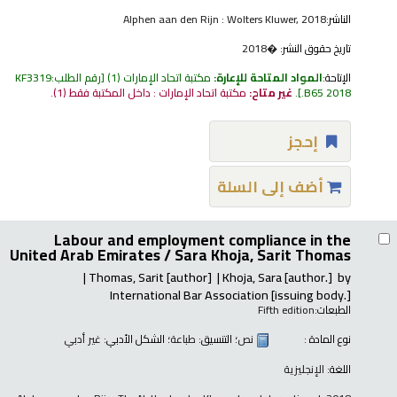
الناشر:
Alphen aan den Rijn : Wolters Kluwer, 2018
تاريخ حقوق النشر:
�2018
الإتاحة:
المواد المتاحة للإعارة:
مكتبة اتحاد الإمارات
(1)
رقم الطلب:
KF3319
.B65 2018
.
غير متاح:
مكتبة اتحاد الإمارات : داخل المكتبة فقط
(1).
إحجز
أضف إلى السلة
Labour and employment compliance in the
United Arab Emirates /
Sara Khoja, Sarit Thomas
Thomas, Sarit
[author]
Khoja, Sara
[author.]
by
International Bar Association
[issuing body.]
الطبعات:
Fifth edition
نوع المادة :
نص
؛ التنسيق:
طباعة
؛ الشكل الأدبي:
غير أدبي
اللغة:
الإنجليزية