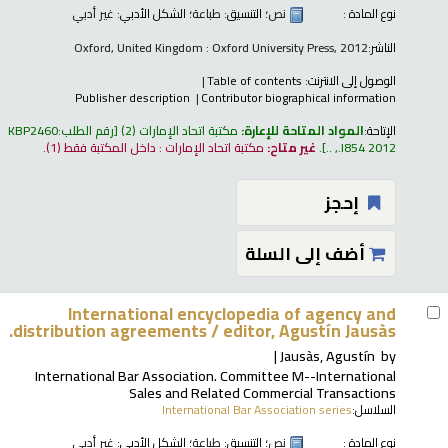
نوع المادة :
نص
؛ التنسيق:
طباعة
؛ الشكل الأدبي:
غير أدبي
الناشر:
Oxford, United Kingdom : Oxford University Press, 2012
الوصول إلى الانترنت:
Table of contents
Publisher description
Contributor biographical information
الإتاحة:
المواد المتاحة للإعارة:
مكتبة اتحاد الإمارات
(2)
رقم الطلب:
KBP2460
.I854 2012, ..
.
غير متاح:
مكتبة اتحاد الإمارات : داخل المكتبة فقط
(1).
إحجز
أضف إلى السلة
International encyclopedia of agency and
distribution agreements /
editor, Agustín Jausàs.
Jausàs, Agustín
by
International Bar Association. Committee M--International
Sales and Related Commercial Transactions
السلاسل:
International Bar Association series
نوع المادة :
نص
؛ التنسيق:
طباعة
؛ الشكل الأدبي:
غير أدبي