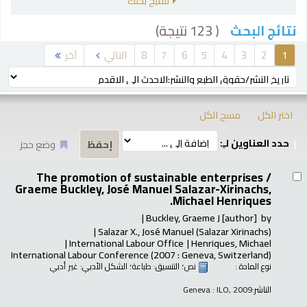
تنقيح بحثك
( 123 نتيجة)
نتائج البحث
رز
1
2
3
4
5
6
7
8
التالي
آخر
ترتيب بواسطة:
اختر الكل
مسح الكل
حدد العناوين لـِ:
وضع حجز
تائج
The promotion of sustainable enterprises /
Graeme Buckley, José Manuel Salazar-Xirinachs,
Michael Henriques.
Buckley, Graeme J
[author]
by
Salazar X., José Manuel (Salazar Xirinachs)
International Labour Office
Henriques, Michael
International Labour Conference
(2007 : Geneva, Switzerland)
نوع المادة :
نص
؛ التنسيق:
طباعة
؛ الشكل الأدبي:
غير أدبي
الناشر:
Geneva : ILO, 2009