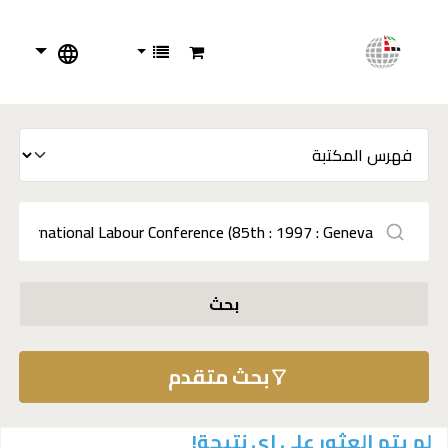
بحث
بحث متقدم
لم يتم العثور على اي نتيجة!