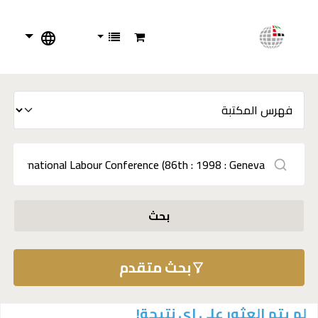
بحث
بحث متقدم
لم يتم العثور على اي نتيجة!