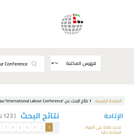
نتائج البحث عن 'au:"International Labour Conference,"'، الصفحة 1 من 8
الصفحة الرئيسية
نتائج البحث
( 123 نتيجة)
الإتاحة
فرز
تحديد فقط على المواد
7
6
5
4
3
2
1
المتاحة حاليا