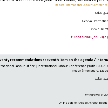
Report (International Labour Conference
طباعة
؛ الت
Geneva : Internatio
view publica
(1).
مكتبة اتحاد الإمارات : داخ
wenty recommendations : seventh item on the agenda /
Intern
ernational Labour Office
International Labour Conference
(90th : 2002 :
Report (International Labo
طباعة
؛ الت
Withdrawal of 2
Online version (Adobe Acrobat Reader