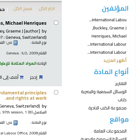
المؤلفين
مسح الكل
اختر الكل
ـِ:
نتائج
International Labou...
s, Michael Henriques.
Buckley, Graeme J,
ey, Graeme J
[author]
by
Henriques, Michael
7 : Geneva, Switzerland)
نسيق:
نص
نوع المادة :
International Labour...
International Labour...
Geneva : ILO, 2009
الناشر:
أظهر المزيد
لمواد المتاحة للإعارة:
الإتاحة:
أنواع المادة
 إلى السلة
إحجز
التقارير
الوسائل السمعية والبصرية
fundamental principles
and rights at work.
كتاب
 Geneva, Switzerland)
by
مجموعة الكتب النادرة
; 97th session, 1 (B)
السلاسل:
مواقع
نسيق:
نص
نوع المادة :
المجموعات العامة
nal Labour Office, 2008
الناشر:
الوسائط السمعية والبصرية