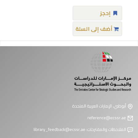
إحجز
أضف إلى السلة
فحات
أبوظبي، الإمارات العربية المتحدة
reference@ecssr.ae
الملاحظات والمقترحات:
library_feedback@ecssr.ae