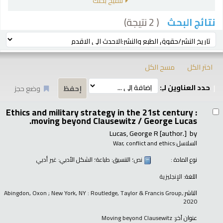
تنقيح بحثك
( 2 نتيجة)
نتائج البحث
رز
ترتيب بواسطة:
اختر الكل
مسح الكل
حدد العناوين لـِ:
وضع حجز
تائج
Ethics and military strategy in the 21st century :
moving beyond Clausewitz /
George Lucas.
Lucas, George R
[author.]
by
السلاسل:
War, conflict and ethics
نوع المادة :
نص
؛ التنسيق:
طباعة
؛ الشكل الأدبي:
غير أدبي
اللغة:
الإنجليزية
الناشر:
Abingdon, Oxon ; New York, NY : Routledge, Taylor & Francis Group,
2020
عنوان آخر:
Moving beyond Clausewitz