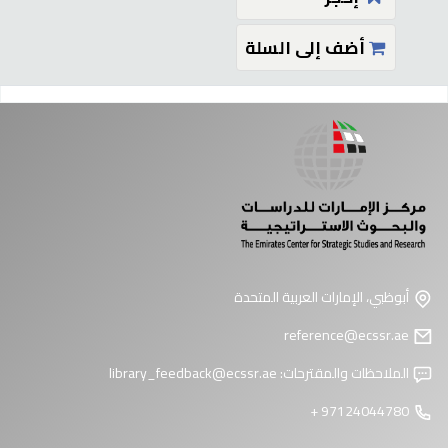
أضف إلى السلة
فحات
أبوظبي، الإمارات العربية المتحدة
reference@ecssr.ae
الملاحظات والمقترحات:
library_feedback@ecssr.ae
97124044780 +