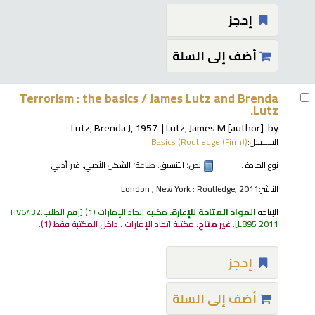
إحجز
أضف إلى السلة
Terrorism : the basics /
James Lutz and Brenda
Lutz.
Lutz, Brenda J
, 1957-
Lutz, James M
[author]
by
السلاسل:
Basics (Routledge (Firm))
نوع المادة :
نص
؛ التنسيق:
طباعة
؛ الشكل الأدبي:
غير أدبي
الناشر:
London ; New York : Routledge, 2011
الإتاحة:
المواد المتاحة للإعارة:
مكتبة اتحاد الإمارات
(1)
رقم الطلب:
HV6432
L895 2011
.
غير متاح:
مكتبة اتحاد الإمارات : داخل المكتبة فقط
(1).
إحجز
أضف إلى السلة