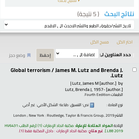
تنقيح بحثك
( 5 نتيجة)
نتائج البحث
رز
ترتيب بواسطة:
اختر الكل
مسح الكل
حدد العناوين لـِ:
وضع حجز
تائج
Global terrorism /
James M. Lutz and Brenda J.
Lutz.
Lutz, James M
[author.]
by
Lutz, Brenda J
, 1957-
[author.]
الطبعات:
Fourth Eedition.
نوع المادة :
نص
؛ التنسيق:
طباعة
؛ الشكل الأدبي:
غير أدبي
الناشر:
London ; New York : Routledge, Taylor & Francis Group, 2019
الإتاحة:
المواد المتاحة للإعارة:
مكتبة اتحاد الإمارات
(1)
رقم الطلب:
HV6431
.L88 2019
.
غير متاح:
مكتبة اتحاد الإمارات : داخل المكتبة فقط
(1).