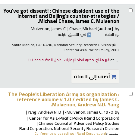
You've got dissent! : Chinese dissident use of the
Internet and Beijing's counter-strategies /
Michael Chase, James C. Mulvenon.
Mulvenon, James C
Chase, Michael
[author]
by
نوع المادة :
نص
؛ التنسيق:
طباعة
الناشر:
Santa Monica, CA : RAND, National Security Research Division
Center for Asia Pacific Policy, 2002
الإتاحة:
غير متاح:
مكتبة اتحاد الإمارات : داخل المكتبة فقط
(1).
أضف إلى السلة
The People's Liberation Army as organization :
reference volume v 1.0 /
edited by James C.
Mulvenon, Andrew N.D. Yang.
Yang, Andrew N. D
Mulvenon, James C
, 1970-
by
Center for Asia-Pacific Policy (Rand Corporation)
Chinese Council of Advanced Policy Studies
Rand Corporation. National Security Research Division
السلاسل:
Conference proceedings (Rand Corporation)