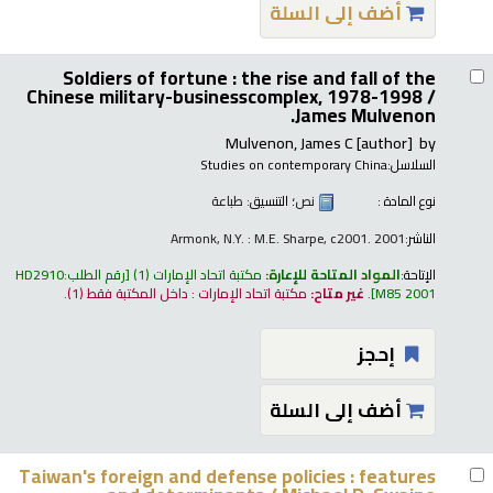
أضف إلى السلة
Soldiers of fortune : the rise and fall of the
Chinese military-businesscomplex, 1978-1998 /
James Mulvenon.
Mulvenon, James C
[author]
by
السلاسل:
Studies on contemporary China
نوع المادة :
نص
؛ التنسيق:
طباعة
الناشر:
Armonk, N.Y. : M.E. Sharpe, c2001. 2001
الإتاحة:
المواد المتاحة للإعارة:
مكتبة اتحاد الإمارات
(1)
رقم الطلب:
HD2910
M85 2001
.
غير متاح:
مكتبة اتحاد الإمارات : داخل المكتبة فقط
(1).
إحجز
أضف إلى السلة
Taiwan's foreign and defense policies : features