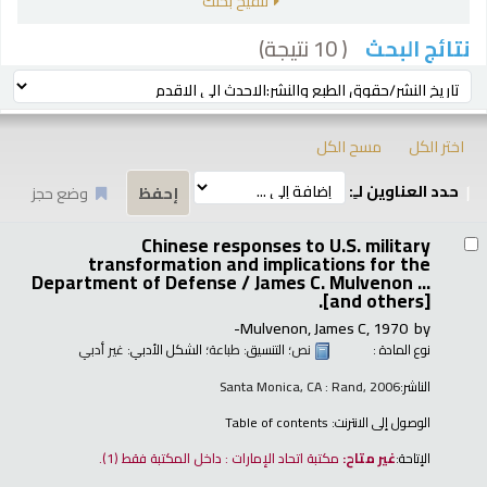
تنقيح بحثك
( 10 نتيجة)
نتائج البحث
رز
ترتيب بواسطة:
اختر الكل
مسح الكل
حدد العناوين لـِ:
وضع حجز
تائج
Chinese responses to U.S. military
transformation and implications for the
Department of Defense /
James C. Mulvenon ...
[and others].
Mulvenon, James C
, 1970-
by
نوع المادة :
نص
؛ التنسيق:
طباعة
؛ الشكل الأدبي:
غير أدبي
الناشر:
Santa Monica, CA : Rand, 2006
الوصول إلى الانترنت:
Table of contents
الإتاحة:
غير متاح:
مكتبة اتحاد الإمارات : داخل المكتبة فقط
(1).