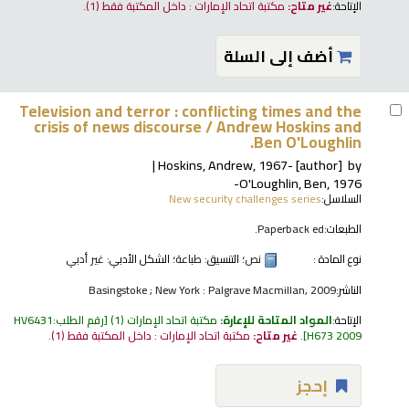
الإتاحة:
غير متاح:
مكتبة اتحاد الإمارات : داخل المكتبة فقط
(1).
أضف إلى السلة
Television and terror : conflicting times and the
crisis of news discourse /
Andrew Hoskins and
Ben O'Loughlin.
Hoskins, Andrew
, 1967-
[author]
by
O'Loughlin, Ben
, 1976-
السلاسل:
New security challenges series
الطبعات:
Paperback ed.
نوع المادة :
نص
؛ التنسيق:
طباعة
؛ الشكل الأدبي:
غير أدبي
الناشر:
Basingstoke ; New York : Palgrave Macmillan, 2009
الإتاحة:
المواد المتاحة للإعارة:
مكتبة اتحاد الإمارات
(1)
رقم الطلب:
HV6431
H673 2009
.
غير متاح:
مكتبة اتحاد الإمارات : داخل المكتبة فقط
(1).
إحجز