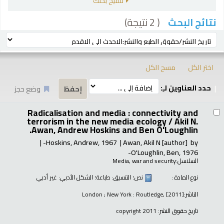
تنقيح بحثك
( 2 نتيجة)
نتائج البحث
رز
ترتيب بواسطة:
اختر الكل
مسح الكل
حدد العناوين لـِ:
وضع حجز
تائج
Radicalisation and media : connectivity and
terrorism in the new media ecology /
Akil N.
Awan, Andrew Hoskins and Ben O'Loughlin.
Hoskins, Andrew
, 1967-
Awan, Akil N
[author]
by
O'Loughlin, Ben
, 1976-
السلاسل:
Media, war and security
نوع المادة :
نص
؛ التنسيق:
طباعة
؛ الشكل الأدبي:
غير أدبي
الناشر:
London ; New York : Routledge, [2011]
تاريخ حقوق النشر:
copyright 2011