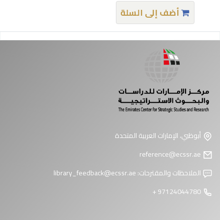
أضف إلى السلة
فحات
أبوظبي، الإمارات العربية المتحدة
reference@ecssr.ae
الملاحظات والمقترحات:
library_feedback@ecssr.ae
97124044780 +