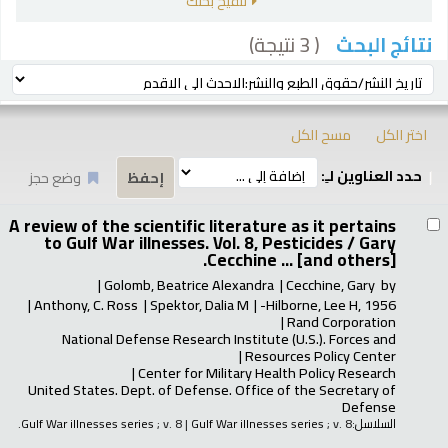
تنقيح بحثك
( 3 نتيجة)
نتائج البحث
رز
ترتيب بواسطة:
اختر الكل
مسح الكل
حدد العناوين لـِ:
وضع حجز
تائج
A review of the scientific literature as it pertains
to Gulf War illnesses. Vol. 8, Pesticides /
Gary
Cecchine ... [and others].
Golomb, Beatrice Alexandra
Cecchine, Gary
by
Anthony, C. Ross
Spektor, Dalia M
Hilborne, Lee H
, 1956-
Rand Corporation
National Defense Research Institute (U.S.). Forces and
Resources Policy Center
Center for Military Health Policy Research
United States. Dept. of Defense. Office of the Secretary of
Defense
السلاسل:
; v. 8.
Gulf War illnesses series
|
; v. 8
Gulf War illnesses series