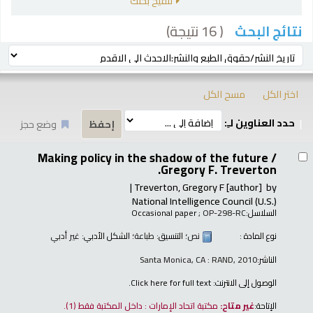
تنقيح بحثك
( 16 نتيجة)
نتائج البحث
رز
ترتيب بواسطة:
اختر الكل
مسح الكل
حدد العناوين لـِ:
وضع حجز
تائج
Making policy in the shadow of the future /
Gregory F. Treverton.
Treverton, Gregory F
[author]
by
National Intelligence Council (U.S.)
السلاسل:
; OP-298-RC
Occasional paper
نوع المادة :
نص
؛ التنسيق:
طباعة
؛ الشكل الأدبي:
غير أدبي
الناشر:
Santa Monica, CA : RAND, 2010
الوصول إلى الانترنت:
Click here for full text.
الإتاحة:
غير متاح:
مكتبة اتحاد الإمارات : داخل المكتبة فقط
(1).