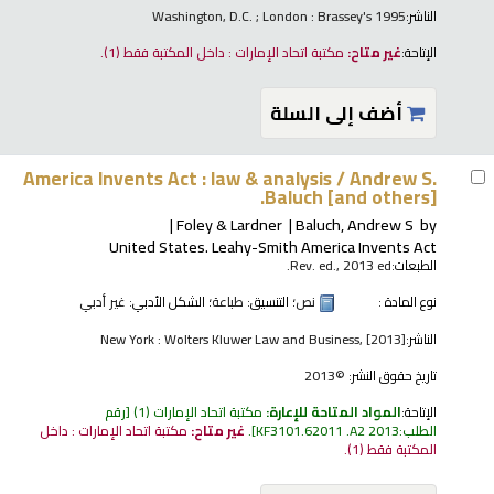
الناشر:
Washington, D.C. ; London : Brassey's 1995
الإتاحة:
غير متاح:
مكتبة اتحاد الإمارات : داخل المكتبة فقط
(1).
أضف إلى السلة
America Invents Act : law & analysis /
Andrew S.
Baluch [and others].
Foley & Lardner
Baluch, Andrew S
by
United States
. Leahy-Smith America Invents Act
الطبعات:
Rev. ed., 2013 ed.
نوع المادة :
نص
؛ التنسيق:
طباعة
؛ الشكل الأدبي:
غير أدبي
الناشر:
New York : Wolters Kluwer Law and Business, [2013]
تاريخ حقوق النشر:
©2013
الإتاحة:
المواد المتاحة للإعارة:
مكتبة اتحاد الإمارات
(1)
رقم
الطلب:
KF3101.62011 .A2 2013
.
غير متاح:
مكتبة اتحاد الإمارات : داخل
المكتبة فقط
(1).