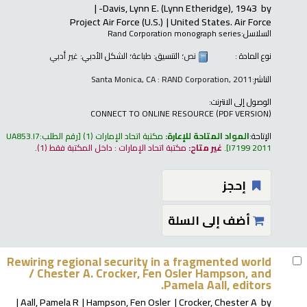
Davis, Lynn E. (Lynn Etheridge)
, 1943-
by
Project Air Force (U.S.)
United States. Air Force
السلاسل:
Rand Corporation monograph series
نوع المادة :
نص
؛ التنسيق:
طباعة
؛ الشكل الأدبي:
غير أدبي
الناشر:
Santa Monica, CA : RAND Corporation, 2011
الوصول إلى الانترنت:
CONNECT TO ONLINE RESOURCE (PDF VERSION)
الإتاحة:
المواد المتاحة للإعارة:
مكتبة اتحاد الإمارات
(1)
رقم الطلب:
UA853.I7
I7199 2011
.
غير متاح:
مكتبة اتحاد الإمارات : داخل المكتبة فقط
(1).
إحجز
أضف إلى السلة
Rewiring regional security in a fragmented world
/
Chester A. Crocker, Fen Osler Hampson, and
Pamela Aall, editors.
Aall, Pamela R
Hampson, Fen Osler
Crocker, Chester A
by