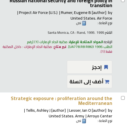
Russian national security and foreign policy in
transition
Project Air Force (U.S.)
Rumer, Eugene B
[author]
by
United States. Air Force
نوع المادة :
نص
الناشر:
Santa Monica, CA : Rand, 1995. 1995
الإتاحة:
المواد المتاحة للإعارة:
مكتبة اتحاد الإمارات
(1)
رقم
الطلب:
UA778.R8 R863 1995
.
غير متاح:
مكتبة اتحاد الإمارات : داخل المكتبة
فقط
(1).
إحجز
أضف إلى السلة
Strategic exposure : proliferation around the
Mediterranean
Tellis, Ashley J
[author]
Lesser, Ian O
[author]
by
United States. Army
Arroyo Center
نوع المادة :
نص