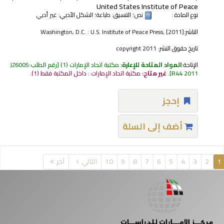
United States Institute of Peace
نوع المادة :
نص
؛ التنسيق:
طباعة
؛ الشكل الأدبي:
غير أدبي
الناشر:
Washington, D.C. : U.S. Institute of Peace Press, [2011]
تاريخ حقوق النشر:
copyright 2011
الإتاحة:
المواد المتاحة للإعارة:
مكتبة اتحاد الإمارات
(1)
رقم الطلب:
JZ6005
R44 2011
.
غير متاح:
مكتبة اتحاد الإمارات : داخل المكتبة فقط
(1).
إحجز
أضف إلى السلة
فحات
1
2
3
4
5
6
7
8
9
10
التالي
آخر