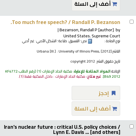
أضف إلى السلة
Too much free speech? /
Randall P. Bezanson.
Bezanson, Randall P
[author]
by
United States. Supreme Court
نوع المادة :
نص
؛ التنسيق:
طباعة
؛ الشكل الأدبي:
غير أدبي
الناشر:
Urbana [Ill.] : University of Illinois Press, [2012]
تاريخ حقوق النشر:
copyright 2012
الإتاحة:
المواد المتاحة للإعارة:
مكتبة اتحاد الإمارات
(1)
رقم الطلب:
KF4772
B49 2012
.
غير متاح:
مكتبة اتحاد الإمارات : داخل المكتبة فقط
(1).
إحجز
أضف إلى السلة
Iran's nuclear future : critical U.S. policy choices /
Lynn E. Davis ... [and others]