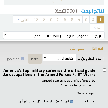
تنقيح بحثك
( 900 نتيجة)
نتائج البحث
رز
1
2
3
4
5
6
7
8
9
10
التالي
آخر
ترتيب بواسطة:
اختر الكل
مسح الكل
حدد العناوين لـِ:
وضع حجز
تائج
America's top military careers : the official guide
to occupations in the Armed Forces /
JIST Works.
United States. Dept. of Defense
by
السلاسل:
America's top jobs
الطبعات:
3rd ed.
نوع المادة :
نص
؛ التنسيق:
طباعة
؛ الشكل الأدبي:
غير أدبي