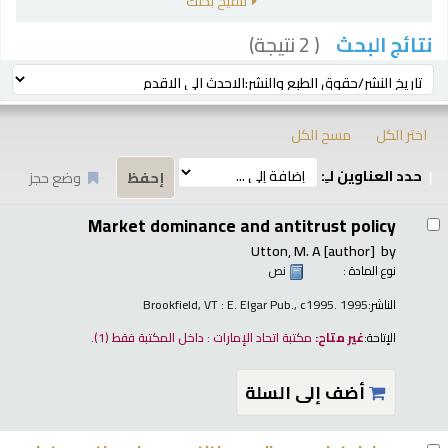
تنقيح بحثك
( 2 نتيجة)
نتائج البحث
رز
ترتيب بواسطة:
اختر الكل
مسح الكل
حدد العناوين لـِ:
وضع حجز
تائج
Market dominance and antitrust policy
Utton, M. A
[author]
by
نوع المادة :
نص
الناشر:
Brookfield, VT : E. Elgar Pub., c1995. 1995
الإتاحة:
غير متاح:
مكتبة اتحاد الإمارات : داخل المكتبة فقط
(1).
أضف إلى السلة