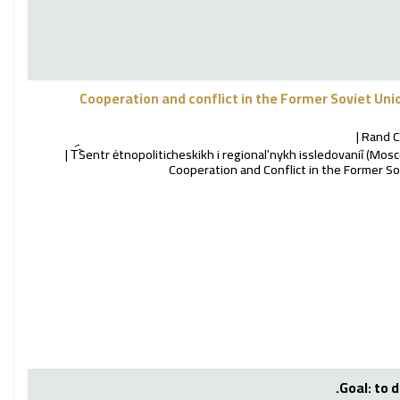
Cooperation and conflict in the Former Soviet Unio
Rand C
T︠︡Sentr ėtnopoliticheskikh i regionalʹnykh issledovaniĭ (Mos
Cooperation and Conflict in the Former So
Goal: to 