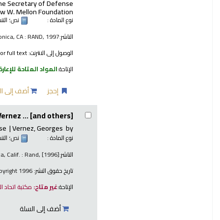
the Secretary of Defense
w W. Mellon Foundation
نوع المادة :
نص
؛ الت
الناشر:
nica, CA : RAND, 1997
الوصول إلى الانترنت:
or full text.
الإتاحة:
المواد المتاحة للإعارة
إحجز
أضف إلى ال
rnez ... [and others].
nse
Vernez, Georges
by
نوع المادة :
نص
؛ الت
الناشر:
, Calif. : Rand, [1996]
تاريخ حقوق النشر:
copyright 1996
الإتاحة:
غير متاح:
مكتبة اتحاد ا
أضف إلى السلة