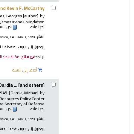
nd Kevin F. McCarthy.
ez, Georges
[author]
by
James Irvine Foundation
نوع المادة :
نص
؛ الت
الناشر:
nica, CA : RAND, 1996
الوصول إلى الانترنت:
اضغط هنا ل
الإتاحة:
غير متاح:
مكتبة اتحاد ا
أضف إلى السلة
ardia ... [and others].
1945-
Dardia, Michael
by
 Resources Policy Center
the Secretary of Defense
نوع المادة :
نص
؛ الت
الناشر:
nica, CA : RAND, 1996
الوصول إلى الانترنت:
or full text.