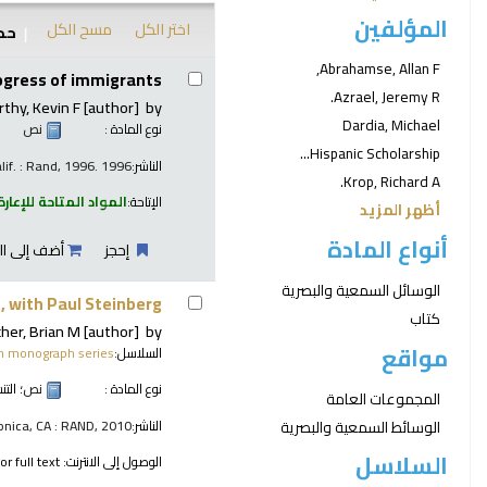
المؤلفين
اختر الكل
مسح الكل
حدد
نتائج
Abrahamse, Allan F,
ogress of immigrants
Azrael, Jeremy R.
thy, Kevin F
[author]
by
Dardia, Michael
نوع المادة :
نص
Hispanic Scholarship...
الناشر:
lif. : Rand, 1996. 1996
Krop, Richard A.
الإتاحة:
المواد المتاحة للإعارة
أظهر المزيد
أنواع المادة
إحجز
أضف إلى ال
الوسائل السمعية والبصرية
, with Paul Steinberg.
كتاب
her, Brian M
[author]
by
مواقع
السلاسل:
n monograph series
نوع المادة :
نص
؛ الت
المجموعات العامة
الوسائط السمعية والبصرية
الناشر:
nica, CA : RAND, 2010
السلاسل
الوصول إلى الانترنت:
or full text.