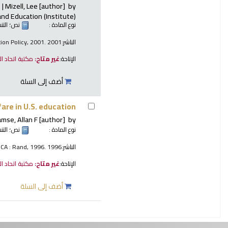
Mizell, Lee
[author]
by
nd Education (Institute)
نوع المادة :
نص
؛ الت
الناشر:
ion Policy, 2001. 2001
الإتاحة:
غير متاح:
مكتبة اتحاد ا
أضف إلى السلة
are in U.S. education
mse, Allan F
[author]
by
نوع المادة :
نص
؛ الت
الناشر:
 CA : Rand, 1996. 1996
الإتاحة:
غير متاح:
مكتبة اتحاد ا
أضف إلى السلة
صفحات