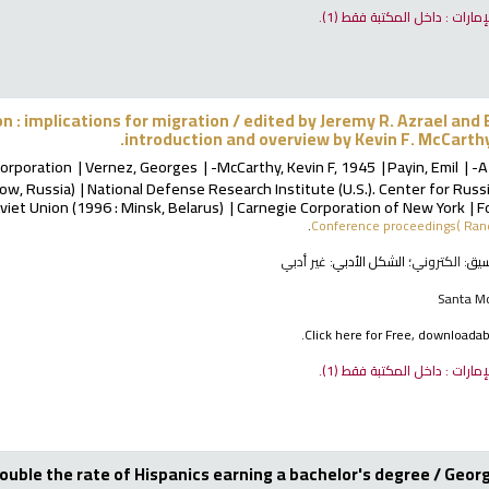
لإمارات : داخل المكتبة فقط
(1).
n : implications for migration /
edited by Jeremy R. Azrael and E
introduction and overview by Kevin F. McCarth
orporation
Vernez, Georges
McCarthy, Kevin F
, 1945-
Payin, Emil
A
cow, Russia)
National Defense Research Institute (U.S.). Center for Russ
viet Union
(1996 : Minsk, Belarus)
Carnegie Corporation of New York
F
Conference proceedings( Rand
نسيق:
الكتروني
؛ الشكل الأدبي:
غير أدبي
Santa Mo
Click here for Free, downloadable
لإمارات : داخل المكتبة فقط
(1).
double the rate of Hispanics earning a bachelor's degree /
Georg