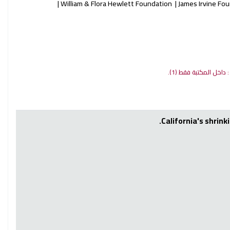
William & Flora Hewlett Foundation
James Irvine Fo
 : داخل المكتبة فقط
(1).
California's shrink