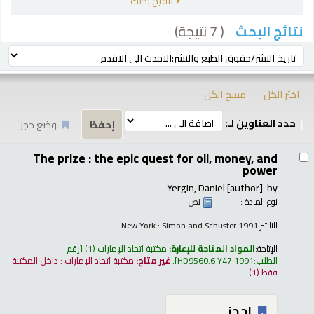
تنقيح بحثك
( 7 نتيجة)
نتائج البحث
رز
ترتيب بواسطة:
اختر الكل
مسح الكل
حدد العناوين لـِ:
وضع حجز
تائج
The prize : the epic quest for oil, money, and
power
Yergin, Daniel
[author]
by
نوع المادة :
نص
الناشر:
New York : Simon and Schuster 1991
الإتاحة:
المواد المتاحة للإعارة:
مكتبة اتحاد الإمارات
(1)
رقم
الطلب:
HD9560.6 Y47 1991
.
غير متاح:
مكتبة اتحاد الإمارات : داخل المكتبة
فقط
(1).
إحجز