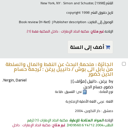
الناشر:
New York, NY : Simon and Schuster, [1998]
تاريخ حقوق النشر:
copyright 1998
الوصول إلى الانترنت:
Publisher description
Book review (H-Net)
الإتاحة:
غير متاح:
مكتبة اتحاد الإمارات : داخل المكتبة فقط
(1).
أضف إلى السلة
الجائزة : ملحمة البحث عن النفط والمال والسلطة
من بابل الى بوش /
دانييل يرغن ؛ ترجمة حسام
الدين خضور
Yergin, Daniel.
by
يرغن ، دانييل
[مؤلف.]
خضور، حسام الدين
نوع المادة :
نص
؛ التنسيق:
طباعة
اللغة:
عربي
اللغة الأصلية:
الإنجليزية
دمشق : دار التكوين، 2004
الإتاحة:
المواد المتاحة للإعارة:
مكتبة اتحاد الإمارات
(1)
رقم
الطلب:
HD9560.6 Y4712 2004
.
غير متاح:
مكتبة اتحاد الإمارات : داخل