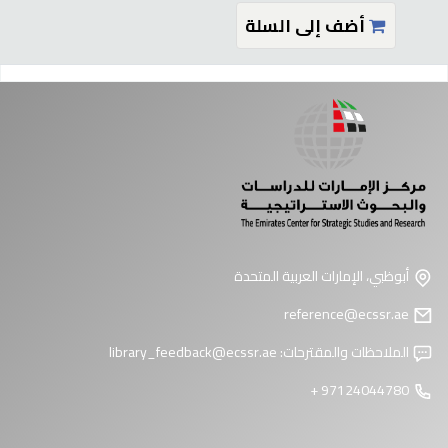
أضف إلى السلة
فحات
أبوظبي، الإمارات العربية المتحدة
reference@ecssr.ae
الملاحظات والمقترحات:
library_feedback@ecssr.ae
97124044780 +