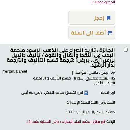
المكتبة فقط
(1).
إحجز
أضف إلى السلة
الجائزة : تاريخ الصراع على الذهب الاسود ملحمة
البحث عن النفط والمال والقوة /
تأليف دانييل
بيرغن [أي ، ييرغن] ؛ترجمة قسم التأليف والترجمة
بدار الرشيد.
Yergin, Daniel.
by
يرغن ، دانييل
[مؤلف.]
دار الرشيد (دمشق: سوريا). قسم التأليف و الترجمة
الطبعات:
الأولى
نوع المادة :
نص
؛ التنسيق:
طباعة
؛ الشكل الأدبي:
غير أدبي
اللغة:
عربي
اللغة الأصلية:
الإنجليزية
دمشق: [سوريا] : دار الرشيد، 1993
الإتاحة:
غير متاح:
مكتبة اتحاد الإمارات : داخل المكتبة فقط
(1).