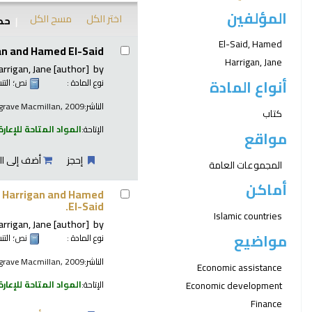
المؤلفين
اختر الكل
مسح الكل
حدد
نتائج
El-Said, Hamed
an and Hamed El-Said.
Harrigan, Jane
arrigan, Jane
[author]
by
أنواع المادة
نوع المادة :
نص
؛ الت
الناشر:
algrave Macmillan, 2009
كتاب
الإتاحة:
المواد المتاحة للإعارة
مواقع
إحجز
أضف إلى ال
المجموعات العامة
أماكن
e Harrigan and Hamed
El-Said.
Islamic countries
arrigan, Jane
[author]
by
مواضيع
نوع المادة :
نص
؛ الت
الناشر:
algrave Macmillan, 2009
Economic assistance
Economic development
الإتاحة:
المواد المتاحة للإعارة
Finance